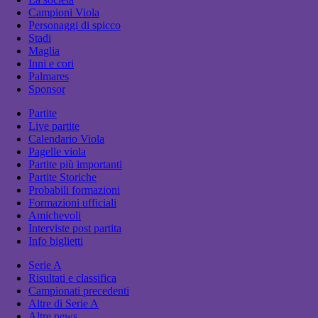
Campioni Viola
Personaggi di spicco
Stadi
Maglia
Inni e cori
Palmares
Sponsor
Partite
Live partite
Calendario Viola
Pagelle viola
Partite più importanti
Partite Storiche
Probabili formazioni
Formazioni ufficiali
Amichevoli
Interviste post partita
Info biglietti
Serie A
Risultati e classifica
Campionati precedenti
Altre di Serie A
Altre news