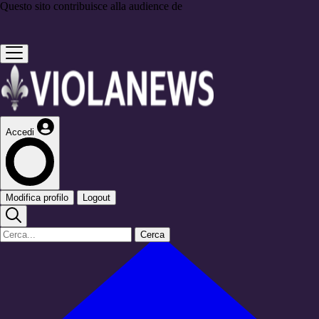
Questo sito contribuisce alla audience de
Accedi
Modifica profilo
Logout
Cerca