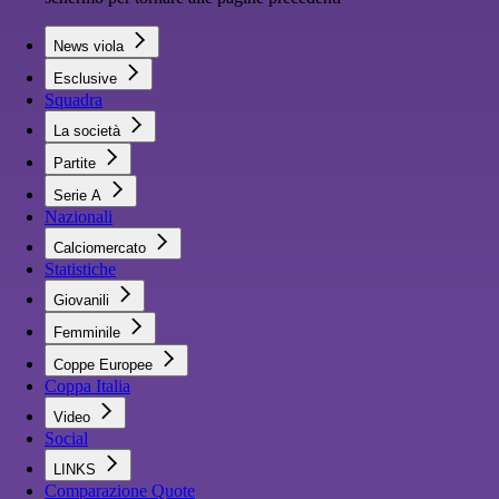
News viola
Esclusive
Squadra
La società
Partite
Serie A
Nazionali
Calciomercato
Statistiche
Giovanili
Femminile
Coppe Europee
Coppa Italia
Video
Social
LINKS
Comparazione Quote