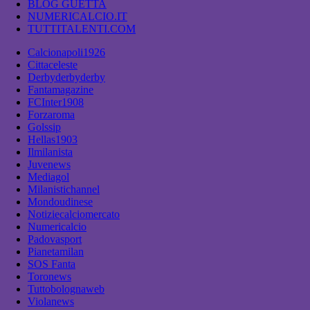
BLOG GUETTA
NUMERICALCIO.IT
TUTTITALENTI.COM
Calcionapoli1926
Cittaceleste
Derbyderbyderby
Fantamagazine
FCInter1908
Forzaroma
Golssip
Hellas1903
Ilmilanista
Juvenews
Mediagol
Milanistichannel
Mondoudinese
Notiziecalciomercato
Numericalcio
Padovasport
Pianetamilan
SOS Fanta
Toronews
Tuttobolognaweb
Violanews