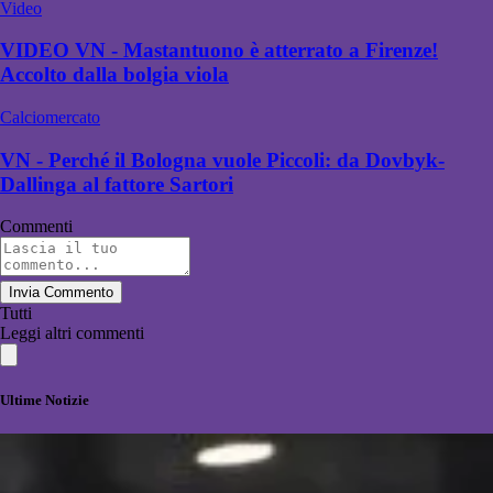
Video
VIDEO VN - Mastantuono è atterrato a Firenze!
Accolto dalla bolgia viola
Calciomercato
VN - Perché il Bologna vuole Piccoli: da Dovbyk-
Dallinga al fattore Sartori
Commenti
Invia Commento
Tutti
Leggi altri commenti
Ultime Notizie