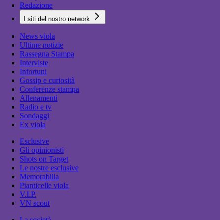
Redazione
I siti del nostro network
News viola
Ultime notizie
Rassegna Stampa
Interviste
Infortuni
Gossip e curiosità
Conferenze stampa
Allenamenti
Radio e tv
Sondaggi
Ex viola
Esclusive
Gli opinionisti
Shots on Target
Le nostre esclusive
Memorabilia
Pianticelle viola
V.I.P.
VN scout
La società