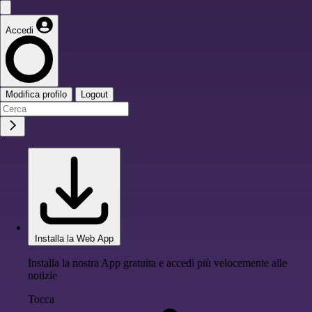
Accedi
Modifica profilo
Logout
Installa la Web App
Installa la nostra App gratuita e accedi più velocemente alle
notizie
Tocca