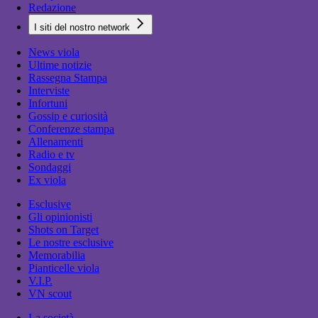
Redazione
I siti del nostro network
News viola
Ultime notizie
Rassegna Stampa
Interviste
Infortuni
Gossip e curiosità
Conferenze stampa
Allenamenti
Radio e tv
Sondaggi
Ex viola
Esclusive
Gli opinionisti
Shots on Target
Le nostre esclusive
Memorabilia
Pianticelle viola
V.I.P.
VN scout
La società