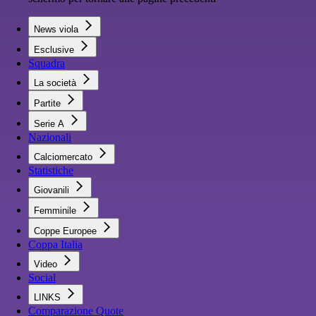
News viola
Esclusive
Squadra
La società
Partite
Serie A
Nazionali
Calciomercato
Statistiche
Giovanili
Femminile
Coppe Europee
Coppa Italia
Video
Social
LINKS
Comparazione Quote