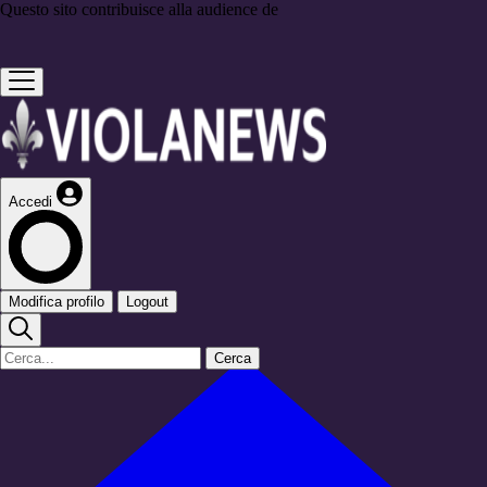
Questo sito contribuisce alla audience de
Accedi
Modifica profilo
Logout
Cerca