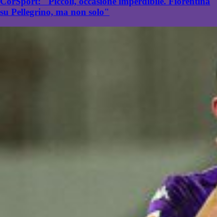
CorSport: "Piccoli, occasione imperdibile. Fiorentina
su Pellegrino, ma non solo"