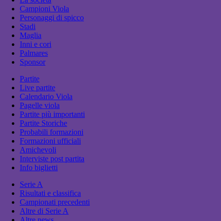
Campioni Viola
Personaggi di spicco
Stadi
Maglia
Inni e cori
Palmares
Sponsor
Partite
Live partite
Calendario Viola
Pagelle viola
Partite più importanti
Partite Storiche
Probabili formazioni
Formazioni ufficiali
Amichevoli
Interviste post partita
Info biglietti
Serie A
Risultati e classifica
Campionati precedenti
Altre di Serie A
Altre news