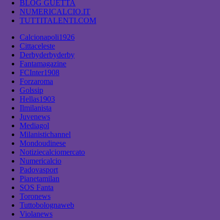
BLOG GUETTA
NUMERICALCIO.IT
TUTTITALENTI.COM
Calcionapoli1926
Cittaceleste
Derbyderbyderby
Fantamagazine
FCInter1908
Forzaroma
Golssip
Hellas1903
Ilmilanista
Juvenews
Mediagol
Milanistichannel
Mondoudinese
Notiziecalciomercato
Numericalcio
Padovasport
Pianetamilan
SOS Fanta
Toronews
Tuttobolognaweb
Violanews