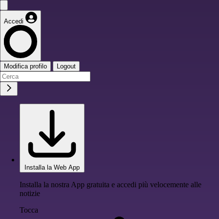
Accedi
Modifica profilo
Logout
Installa la Web App
Installa la nostra App gratuita e accedi più velocemente alle
notizie
Tocca