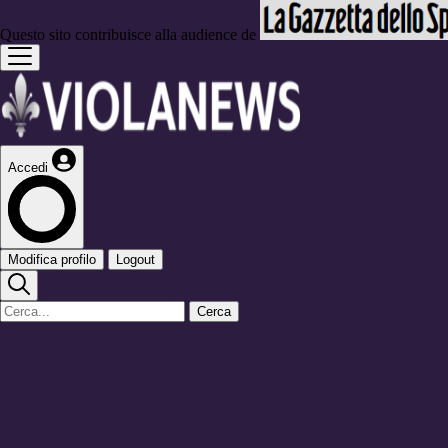
Questo sito contribuisce alla audience de
Accedi
Modifica profilo
Logout
Cerca