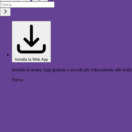
Installa la Web App
Installa la nostra App gratuita e accedi più velocemente alle notiz
Tocca