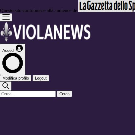
Questo sito contribuisce alla audience de
Accedi
Modifica profilo
Logout
Cerca