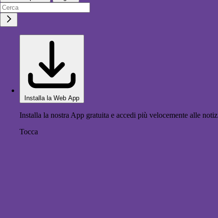
Installa la Web App
Installa la nostra App gratuita e accedi più velocemente alle notiz
Tocca