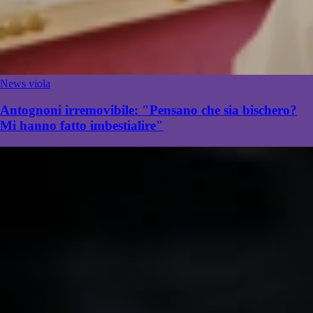
News viola
Antognoni irremovibile: "Pensano che sia bischero?
Mi hanno fatto imbestialire"