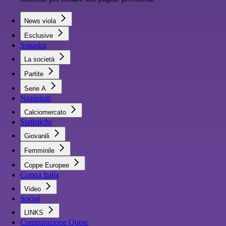
News viola
Esclusive
Squadra
La società
Partite
Serie A
Nazionali
Calciomercato
Statistiche
Giovanili
Femminile
Coppe Europee
Coppa Italia
Video
Social
LINKS
Comparazione Quote