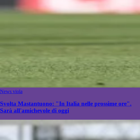
News viola
Svolta Mastantuono: "In Italia nelle prossime ore".
Sarà all'amichevole di oggi