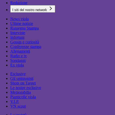
Redazione
I siti del nostro network
News viola
Ultime notizie
Rassegna Stampa
Interviste
Infortuni
Gossip e curiosità
Conferenze stampa
Allenamenti
Radio e tv
Sondaggi
Ex viola
Esclusive
Gli opinionisti
Shots on Target
Le nostre esclusive
Memorabilia
Pianticelle viola
V.I.P.
VN scout
La società