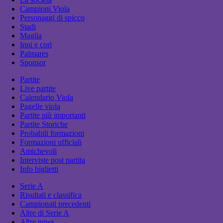
Campioni Viola
Personaggi di spicco
Stadi
Maglia
Inni e cori
Palmares
Sponsor
Partite
Live partite
Calendario Viola
Pagelle viola
Partite più importanti
Partite Storiche
Probabili formazioni
Formazioni ufficiali
Amichevoli
Interviste post partita
Info biglietti
Serie A
Risultati e classifica
Campionati precedenti
Altre di Serie A
Altre news