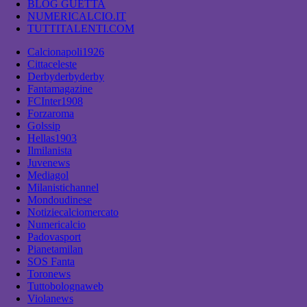
BLOG GUETTA
NUMERICALCIO.IT
TUTTITALENTI.COM
Calcionapoli1926
Cittaceleste
Derbyderbyderby
Fantamagazine
FCInter1908
Forzaroma
Golssip
Hellas1903
Ilmilanista
Juvenews
Mediagol
Milanistichannel
Mondoudinese
Notiziecalciomercato
Numericalcio
Padovasport
Pianetamilan
SOS Fanta
Toronews
Tuttobolognaweb
Violanews