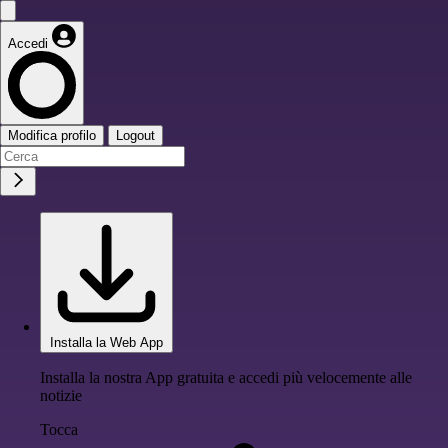
Accedi
Modifica profilo
Logout
Installa la Web App
Installa la nostra App gratuita e accedi più velocemente alle
notizie
Tocca