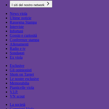
I siti del nostro network
News viola
Ultime notizie
Rassegna Stampa
Interviste
Infortuni
Gossip e curiosità
Conferenze stampa
Allenamenti
Radio e tv
Sondaggi
Ex viola
Esclusive
Gli opinionisti
Shots on Target
Le nostre esclusive
Memorabilia
Pianticelle viola
V.I.P.
VN scout
La società
Campioni Viola