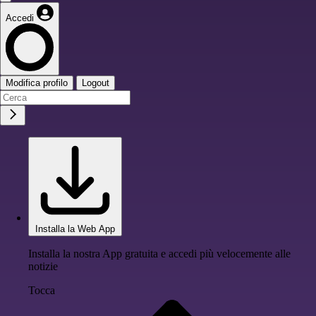
Accedi
Modifica profilo
Logout
Installa la Web App
Installa la nostra App gratuita e accedi più velocemente alle
notizie
Tocca