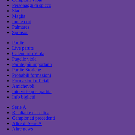
Personaggi di spicco
Stadi
Maglia
Inni e cori
Palmares
Sponsor
Partite
Live partite
Calendario Viola
Pagelle viola
Partite più importanti
Partite Storiche
Probabili formazioni
Formazioni ufficiali
Amichevoli
Interviste post partita
Info biglietti
Serie A
Risultati e classifica
Campionati precedenti
Altre di Serie A
Altre news