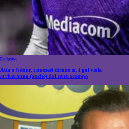
Esclusive
Atta e Ndour, i numeri dicono sì. I gol viola
arriveranno (anche) dal centrocampo