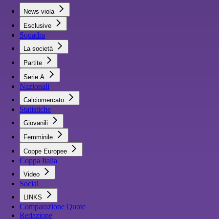
News viola
Esclusive
Squadra
La società
Partite
Serie A
Nazionali
Calciomercato
Statistiche
Giovanili
Femminile
Coppe Europee
Coppa Italia
Video
Social
LINKS
Comparazione Quote
Redazione