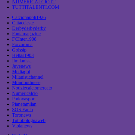
NUMERICALCIO.IT
TUTTITALENTI.COM
Calcionapoli1926
Cittaceleste
Derbyderbyderby
Fantamagazine
FCInter1908
Forzaroma
Golssip
Hellas1903
Ilmilanista
Juvenews
Mediagol
Milanistichannel
Mondoudinese
Notiziecalciomercato
Numericalcio
Padovasport
Pianetamilan
SOS Fanta
Toronews
Tuttobolognaweb
Violanews