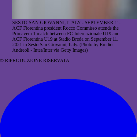
SESTO SAN GIOVANNI, ITALY - SEPTEMBER 11:
ACF Fiorentina president Rocco Commisso attends the
Primavera 1 match between FC Internazionale U19 and
ACF Fiorentina U19 at Stadio Breda on September 11,
2021 in Sesto San Giovanni, Italy. (Photo by Emilio
Andreoli - Inter/Inter via Getty Images)
© RIPRODUZIONE RISERVATA