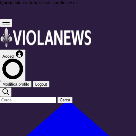
Questo sito contribuisce alla audience de
Accedi
Modifica profilo
Logout
Cerca