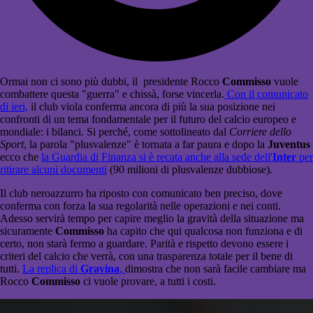
Ormai non ci sono più dubbi, il presidente Rocco
Commisso
vuole
combattere questa "guerra" e chissà, forse vincerla.
Con il comunicato
di ieri,
il club viola conferma ancora di più la sua posizione nei
confronti di un tema fondamentale per il futuro del calcio europeo e
mondiale: i bilanci. Si perché, come sottolineato dal
Corriere dello
Sport
, la parola "plusvalenze" è tornata a far paura e dopo la
Juventus
ecco che
la Guardia di Finanza si è recata anche alla sede dell'
Inter
per
ritirare alcuni documenti
(90 milioni di plusvalenze dubbiose).
Il club neroazzurro ha riposto con comunicato ben preciso, dove
conferma con forza la sua regolarità nelle operazioni e nei conti.
Adesso servirà tempo per capire meglio la gravità della situazione ma
sicuramente
Commisso
ha capito che qui qualcosa non funziona e di
certo, non starà fermo a guardare. Parità e rispetto devono essere i
criteri del calcio che verrà, con una trasparenza totale per il bene di
tutti.
La replica di
Gravina
,
dimostra che non sarà facile cambiare ma
Rocco
Commisso
ci vuole provare, a tutti i costi.