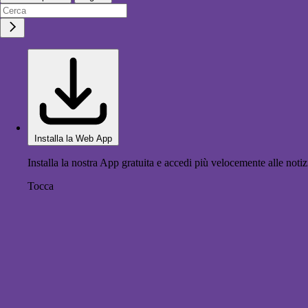
Installa la Web App
Installa la nostra App gratuita e accedi più velocemente alle notiz
Tocca