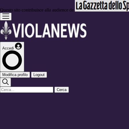
Questo sito contribuisce alla audience de
Accedi
Modifica profilo
Logout
Cerca