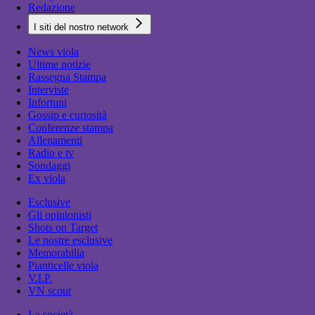
Redazione
I siti del nostro network
News viola
Ultime notizie
Rassegna Stampa
Interviste
Infortuni
Gossip e curiosità
Conferenze stampa
Allenamenti
Radio e tv
Sondaggi
Ex viola
Esclusive
Gli opinionisti
Shots on Target
Le nostre esclusive
Memorabilia
Pianticelle viola
V.I.P.
VN scout
La società