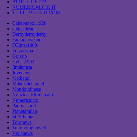
BLOG GUETTA
NUMERICALCIO.IT
TUTTITALENTI.COM
Calcionapoli1926
Cittaceleste
Derbyderbyderby
Fantamagazine
FCInter1908
Forzaroma
Golssip
Hellas1903
Ilmilanista
Juvenews
Mediagol
Milanistichannel
Mondoudinese
Notiziecalciomercato
Numericalcio
Padovasport
Pianetamilan
SOS Fanta
Toronews
Tuttobolognaweb
Violanews