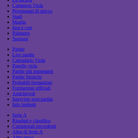
Campioni Viola
Personaggi di spicco
Stadi
Maglia
Inni e cori
Palmares
Sponsor
Partite
Live partite
Calendario Viola
Pagelle viola
Partite più importanti
Partite Storiche
Probabili formazioni
Formazioni ufficiali
Amichevoli
Interviste post partita
Info biglietti
Serie A
Risultati e classifica
Campionati precedenti
Altre di Serie A
Altre news