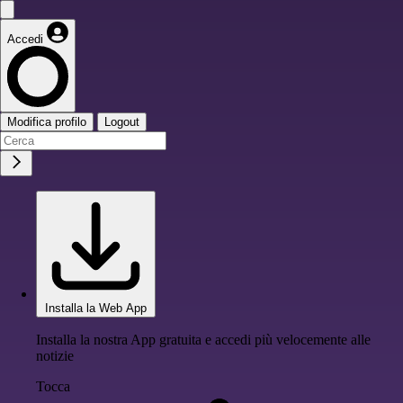
Accedi
Modifica profilo
Logout
Installa la Web App
Installa la nostra App gratuita e accedi più velocemente alle
notizie
Tocca