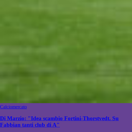
Calciomercato
Di Marzio: "Idea scambio Fortini-Thorstvedt. Su
Fabbian tanti club di A"