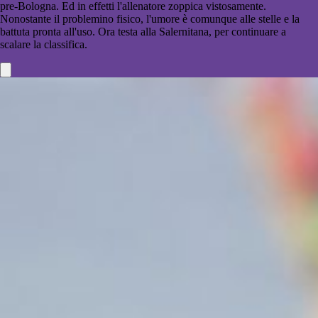
pre-Bologna. Ed in effetti l'allenatore zoppica vistosamente.
Nonostante il problemino fisico, l'umore è comunque alle stelle e la
battuta pronta all'uso. Ora testa alla Salernitana, per continuare a
scalare la classifica.