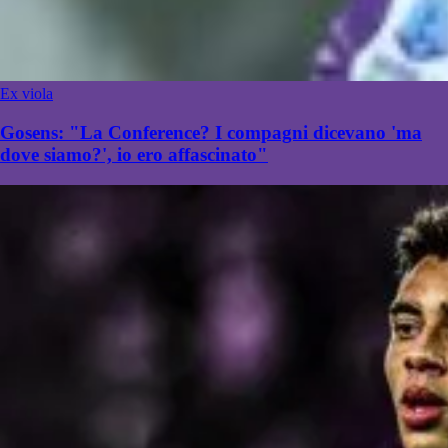
Ex viola
Gosens: "La Conference? I compagni dicevano 'ma
dove siamo?', io ero affascinato"