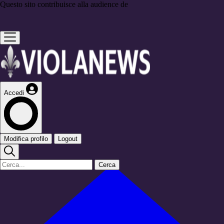
Questo sito contribuisce alla audience de
Accedi
Modifica profilo
Logout
Cerca