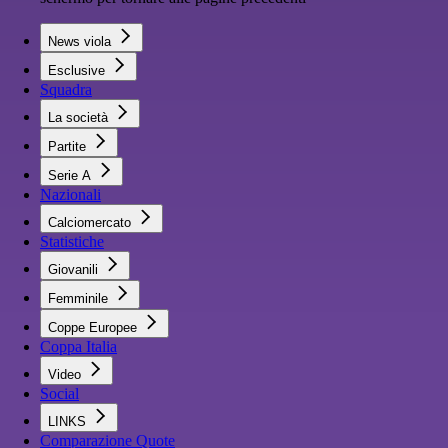
News viola
Esclusive
Squadra
La società
Partite
Serie A
Nazionali
Calciomercato
Statistiche
Giovanili
Femminile
Coppe Europee
Coppa Italia
Video
Social
LINKS
Comparazione Quote