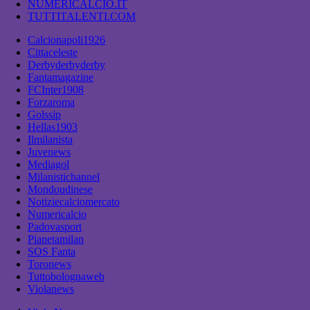
NUMERICALCIO.IT
TUTTITALENTI.COM
Calcionapoli1926
Cittaceleste
Derbyderbyderby
Fantamagazine
FCInter1908
Forzaroma
Golssip
Hellas1903
Ilmilanista
Juvenews
Mediagol
Milanistichannel
Mondoudinese
Notiziecalciomercato
Numericalcio
Padovasport
Pianetamilan
SOS Fanta
Toronews
Tuttobolognaweb
Violanews