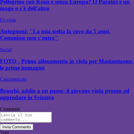
Pellegrino con Kean e senza Europa? O Paratici è un
mago o c'è dell'altro
Ex viola
Antognoni: "La mia scelta la covo da 5 anni,
Commisso non c'entra"
Social
FOTO - Primo allenamento in viola per Mastantuono:
le prime immagini
Calciomercato
Braschi, addio a un passo: il giovane viola pronto ad
approdare in Svizzera
Commenti
Invia Commento
Tutti