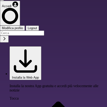
Accedi
Modifica profilo
Logout
Installa la Web App
Installa la nostra App gratuita e accedi più velocemente alle
notizie
Tocca