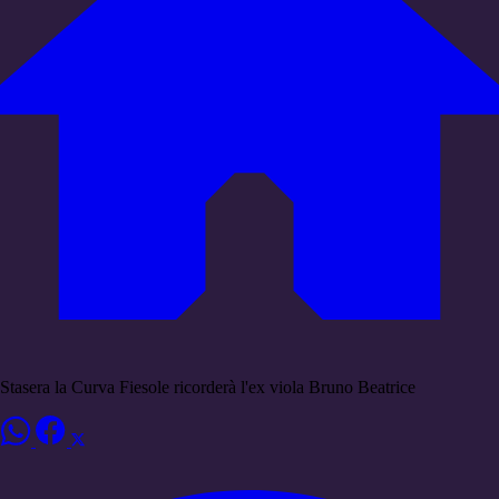
Stasera la Curva Fiesole ricorderà l'ex viola Bruno Beatrice