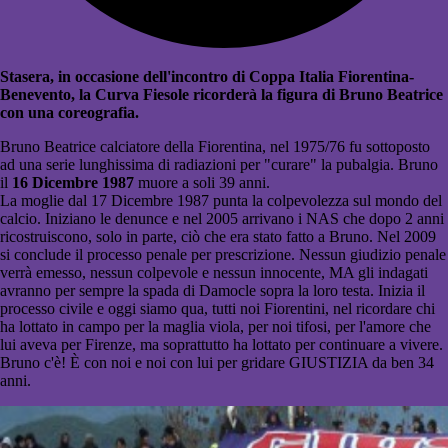
Stasera, in occasione dell'incontro di Coppa Italia Fiorentina-
Benevento, la Curva Fiesole ricorderà la figura di Bruno Beatrice
con una coreografia.
Bruno Beatrice calciatore della Fiorentina, nel 1975/76 fu sottoposto
ad una serie lunghissima di radiazioni per "curare" la pubalgia. Bruno
il
16 Dicembre 1987
muore a soli 39 anni.
La moglie dal 17 Dicembre 1987 punta la colpevolezza sul mondo del
calcio.
Iniziano le denunce e nel 2005 arrivano i NAS che dopo 2 anni
ricostruiscono, solo in parte, ciò che era stato fatto a Bruno. Nel 2009
si conclude il processo penale per prescrizione. Nessun giudizio penale
verrà emesso, nessun colpevole e nessun innocente, MA gli indagati
avranno per sempre la spada di Damocle sopra la loro testa. Inizia il
processo civile e oggi siamo qua, tutti noi Fiorentini, nel ricordare chi
ha lottato in campo per la maglia viola, per noi tifosi, per l'amore che
lui aveva per Firenze, ma soprattutto ha lottato per continuare a vivere.
Bruno c'è! È con noi e noi con lui per gridare GIUSTIZIA da ben 34
anni.