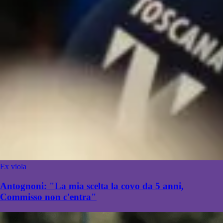
Ex viola
Antognoni: "La mia scelta la covo da 5 anni,
Commisso non c'entra"