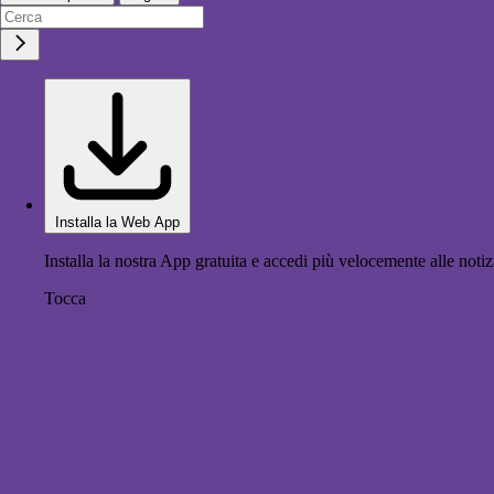
Installa la Web App
Installa la nostra App gratuita e accedi più velocemente alle notiz
Tocca