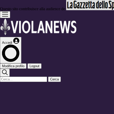
Questo sito contribuisce alla audience de
Accedi
Modifica profilo
Logout
Cerca