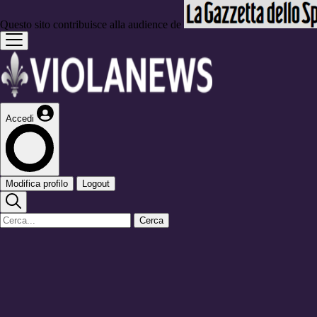
Questo sito contribuisce alla audience de
Accedi
Modifica profilo
Logout
Cerca