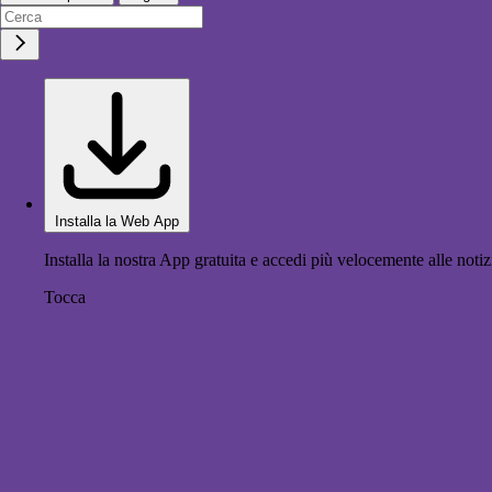
Installa la Web App
Installa la nostra App gratuita e accedi più velocemente alle notiz
Tocca