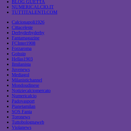
BLOG GUETTA
NUMERICALCIO.IT
TUTTITALENTI.COM
Calcionapoli1926
Cittaceleste
Derbyderbyderby
Fantamagazine
FCInter1908
Forzaroma
Golssip
Hellas1903
Ilmilanista
Juvenews
Mediagol
Milanistichannel
Mondoudinese
Notiziecalciomercato
Numericalcio
Padovasport
Pianetamilan
SOS Fanta
Toronews
Tuttobolognaweb
Violanews