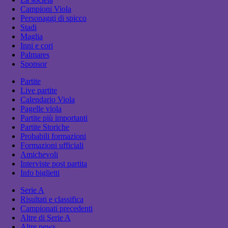
Campioni Viola
Personaggi di spicco
Stadi
Maglia
Inni e cori
Palmares
Sponsor
Partite
Live partite
Calendario Viola
Pagelle viola
Partite più importanti
Partite Storiche
Probabili formazioni
Formazioni ufficiali
Amichevoli
Interviste post partita
Info biglietti
Serie A
Risultati e classifica
Campionati precedenti
Altre di Serie A
Altre news