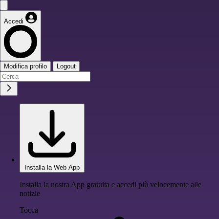
Accedi
Modifica profilo
Logout
Installa la Web App
Installa la nostra App gratuita e accedi più velocemente alle
notizie
Tocca