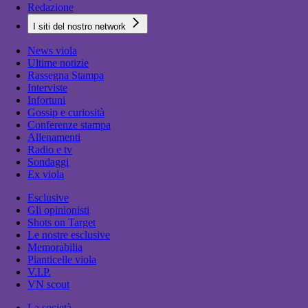
Redazione
I siti del nostro network
News viola
Ultime notizie
Rassegna Stampa
Interviste
Infortuni
Gossip e curiosità
Conferenze stampa
Allenamenti
Radio e tv
Sondaggi
Ex viola
Esclusive
Gli opinionisti
Shots on Target
Le nostre esclusive
Memorabilia
Pianticelle viola
V.I.P.
VN scout
La società