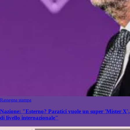
Rassegna stampa
Nazione: "Esterno? Paratici vuole un super 'Mister X',
di livello internazionale"