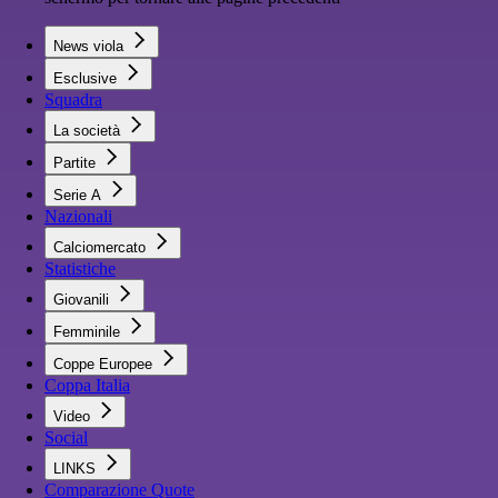
News viola
Esclusive
Squadra
La società
Partite
Serie A
Nazionali
Calciomercato
Statistiche
Giovanili
Femminile
Coppe Europee
Coppa Italia
Video
Social
LINKS
Comparazione Quote