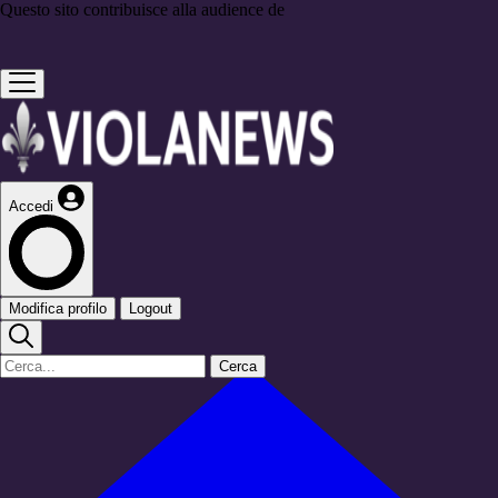
Questo sito contribuisce alla audience de
Accedi
Modifica profilo
Logout
Cerca