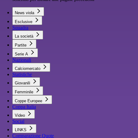
News viola
Esclusive
Squadra
La società
Partite
Serie A
Nazionali
Calciomercato
Statistiche
Giovanili
Femminile
Coppe Europee
Coppa Italia
Video
Social
LINKS
Comparazione Quote