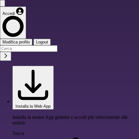
Accedi
Modifica profilo
Logout
Installa la Web App
Installa la nostra App gratuita e accedi più velocemente alle
notizie
Tocca