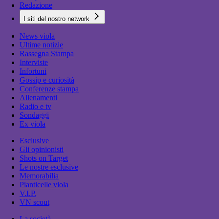
Redazione
I siti del nostro network
News viola
Ultime notizie
Rassegna Stampa
Interviste
Infortuni
Gossip e curiosità
Conferenze stampa
Allenamenti
Radio e tv
Sondaggi
Ex viola
Esclusive
Gli opinionisti
Shots on Target
Le nostre esclusive
Memorabilia
Pianticelle viola
V.I.P.
VN scout
La società