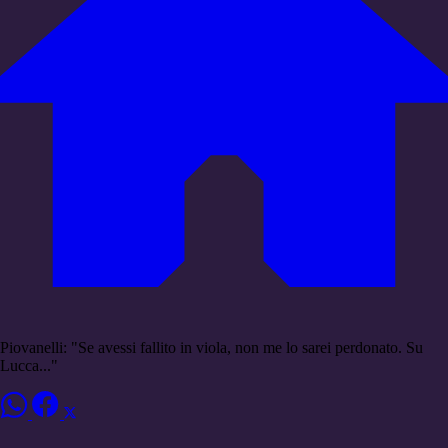
Piovanelli: "Se avessi fallito in viola, non me lo sarei perdonato. Su
Lucca..."