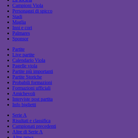
Campioni Viola
Personaggi di spicco
Stadi
Maglia
Inni e cori
Palmares
Sponsor
Partite
Live partite
Calendario Viola
Pagelle viola
Partite più importanti
Partite Storiche
Probabili formazioni
Formazioni ufficiali
Amichevoli
Interviste post partita
Info biglietti
Serie A
Risultati e classifica
Campionati precedenti
Altre di Serie A
Altre news