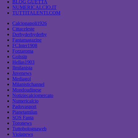
BLOG GUETTA
NUMERICALCIO.IT
TUTTITALENTI.COM
Calcionapoli1926
Cittaceleste
Derbyderbyderby
Fantamagazine
FCInter1908
Forzaroma
Golssip
Hellas1903
Ilmilanista
Juvenews
Mediagol
Milanistichannel
Mondoudinese
Notiziecalciomercato
Numericalcio
Padovasport
Pianetamilan
SOS Fanta
Toronews
Tuttobolognaweb
Violanews