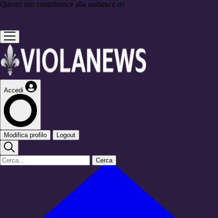
Questo sito contribuisce alla audience de
Accedi
Modifica profilo
Logout
Cerca