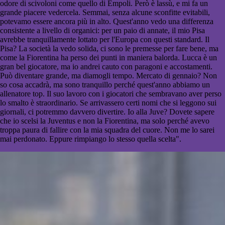
odore di scivoloni come quello di Empoli. Però è lassù, e mi fa un
grande piacere vedercela. Semmai, senza alcune sconfitte evitabili,
potevamo essere ancora più in alto. Quest'anno vedo una differenza
consistente a livello di organici: per un paio di annate, il mio Pisa
avrebbe tranquillamente lottato per l'Europa con questi standard. Il
Pisa? La società la vedo solida, ci sono le premesse per fare bene, ma
come la Fiorentina ha perso dei punti in maniera balorda. Lucca è un
gran bel giocatore, ma io andrei cauto con paragoni e accostamenti.
Può diventare grande, ma diamogli tempo. Mercato di gennaio? Non
so cosa accadrà, ma sono tranquillo perché quest'anno abbiamo un
allenatore top. Il suo lavoro con i giocatori che sembravano aver perso
lo smalto è straordinario. Se arrivassero certi nomi che si leggono sui
giornali, ci potremmo davvero divertire. Io alla Juve? Dovete sapere
che io scelsi la Juventus e non la Fiorentina, ma solo perché avevo
troppa paura di fallire con la mia squadra del cuore. Non me lo sarei
mai perdonato. Eppure rimpiango lo stesso quella scelta".