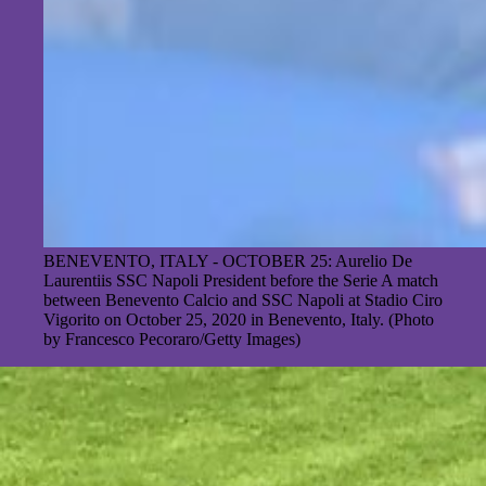
BENEVENTO, ITALY - OCTOBER 25: Aurelio De
Laurentiis SSC Napoli President before the Serie A match
between Benevento Calcio and SSC Napoli at Stadio Ciro
Vigorito on October 25, 2020 in Benevento, Italy. (Photo
by Francesco Pecoraro/Getty Images)