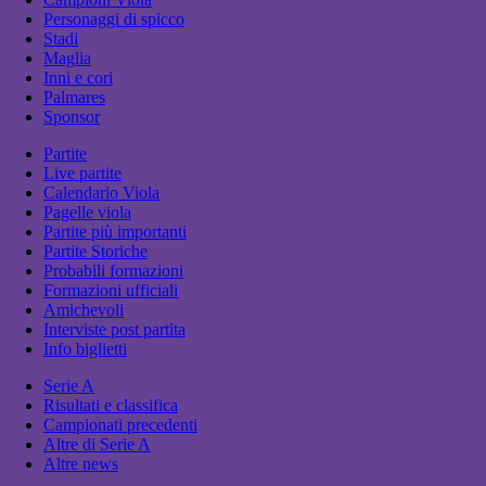
Personaggi di spicco
Stadi
Maglia
Inni e cori
Palmares
Sponsor
Partite
Live partite
Calendario Viola
Pagelle viola
Partite più importanti
Partite Storiche
Probabili formazioni
Formazioni ufficiali
Amichevoli
Interviste post partita
Info biglietti
Serie A
Risultati e classifica
Campionati precedenti
Altre di Serie A
Altre news