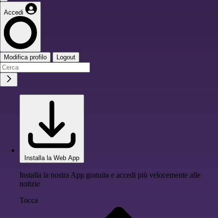
Accedi
Modifica profilo
Logout
Installa la Web App
Installa la nostra App gratuita e accedi più velocemente alle
notizie
Tocca