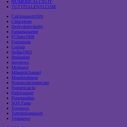
NUMERICALCIO.IT
TUTTITALENTI.COM
Calcionapoli1926
Cittaceleste
Derbyderbyderby
Fantamagazine
FCInter1908
Forzaroma
Golssip
Hellas1903
Ilmilanista
Juvenews
Mediagol
Milanistichannel
Mondoudinese
Notiziecalciomercato
Numericalcio
Padovasport
Pianetamilan
SOS Fanta
Toronews
Tuttobolognaweb
Violanews