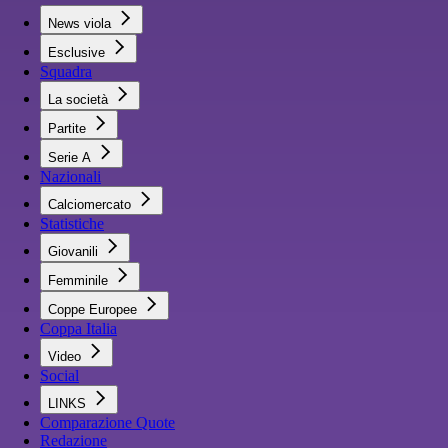
News viola
Esclusive
Squadra
La società
Partite
Serie A
Nazionali
Calciomercato
Statistiche
Giovanili
Femminile
Coppe Europee
Coppa Italia
Video
Social
LINKS
Comparazione Quote
Redazione