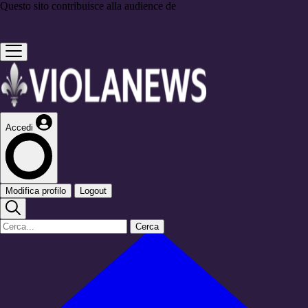
Questo sito contribuisce alla audience de
Accedi
Modifica profilo
Logout
Cerca