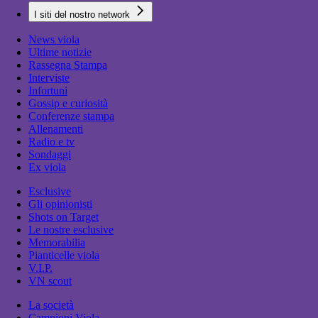
I siti del nostro network
News viola
Ultime notizie
Rassegna Stampa
Interviste
Infortuni
Gossip e curiosità
Conferenze stampa
Allenamenti
Radio e tv
Sondaggi
Ex viola
Esclusive
Gli opinionisti
Shots on Target
Le nostre esclusive
Memorabilia
Pianticelle viola
V.I.P.
VN scout
La società
Campioni Viola