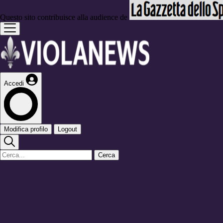
Questo sito contribuisce alla audience de
Accedi
Modifica profilo
Logout
Cerca