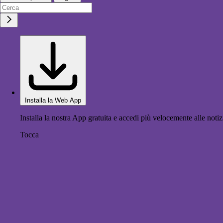
Installa la Web App
Installa la nostra App gratuita e accedi più velocemente alle notiz
Tocca