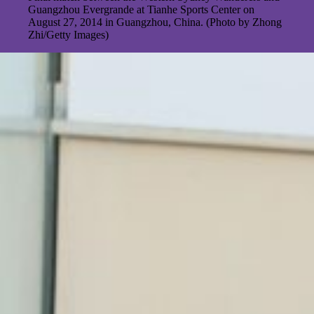
Guangzhou Evergrande at Tianhe Sports Center on
August 27, 2014 in Guangzhou, China. (Photo by Zhong
Zhi/Getty Images)