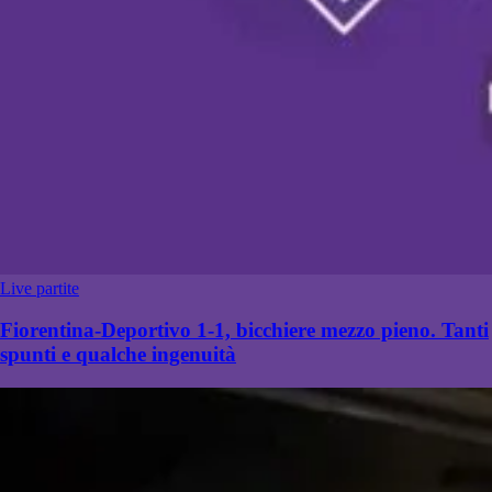
Live partite
Fiorentina-Deportivo 1-1, bicchiere mezzo pieno. Tanti
spunti e qualche ingenuità