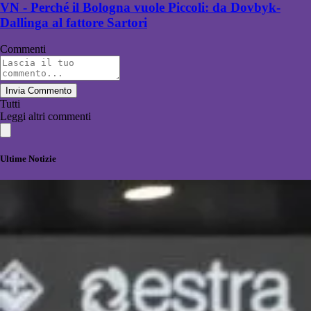
VN - Perché il Bologna vuole Piccoli: da Dovbyk-
Dallinga al fattore Sartori
Commenti
Invia Commento
Tutti
Leggi altri commenti
Ultime Notizie