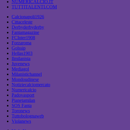
NUMERICALCIO.IT
TUTTITALENTI.COM
Calcionapoli1926
Cittaceleste
Derbyderbyderby
Fantamagazine
FCInter1908
Forzaroma
Golssip
Hellas1903
Ilmilanista
Juvenews
Mediagol
Milanistichannel
Mondoudinese
Notiziecalciomercato
Numericalcio
Padovasport
Pianetamilan
SOS Fanta
Toronews
Tuttobolognaweb
Violanews