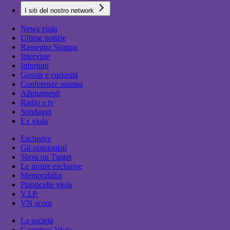
I siti del nostro network
News viola
Ultime notizie
Rassegna Stampa
Interviste
Infortuni
Gossip e curiosità
Conferenze stampa
Allenamenti
Radio e tv
Sondaggi
Ex viola
Esclusive
Gli opinionisti
Shots on Target
Le nostre esclusive
Memorabilia
Pianticelle viola
V.I.P.
VN scout
La società
Campioni Viola