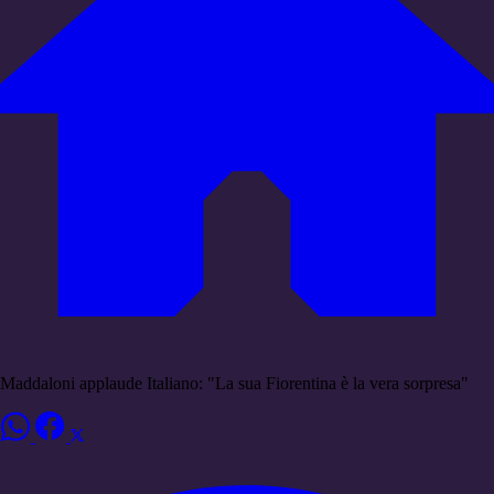
Maddaloni applaude Italiano: "La sua Fiorentina è la vera sorpresa"