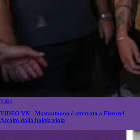
Video
VIDEO VN - Mastantuono è atterrato a Firenze!
Accolto dalla bolgia viola