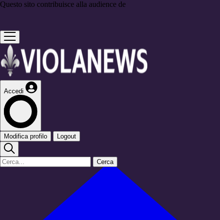
Questo sito contribuisce alla audience de
Accedi
Modifica profilo
Logout
Cerca