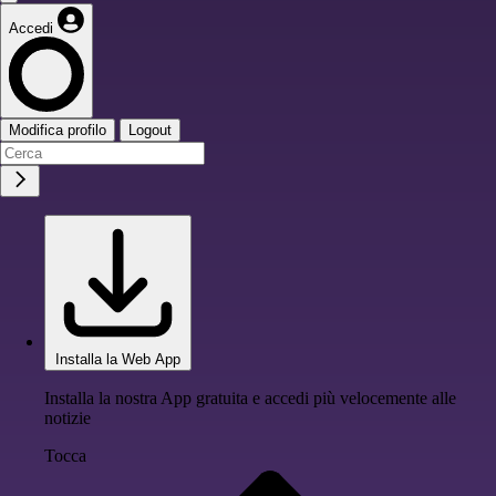
Accedi
Modifica profilo
Logout
Installa la Web App
Installa la nostra App gratuita e accedi più velocemente alle
notizie
Tocca