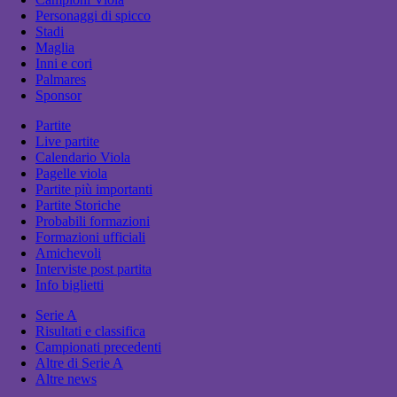
Personaggi di spicco
Stadi
Maglia
Inni e cori
Palmares
Sponsor
Partite
Live partite
Calendario Viola
Pagelle viola
Partite più importanti
Partite Storiche
Probabili formazioni
Formazioni ufficiali
Amichevoli
Interviste post partita
Info biglietti
Serie A
Risultati e classifica
Campionati precedenti
Altre di Serie A
Altre news