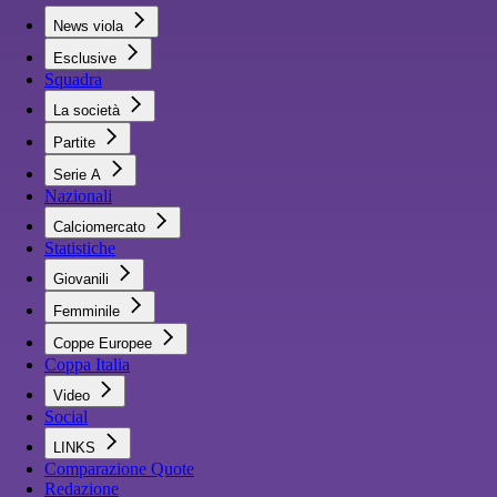
News viola
Esclusive
Squadra
La società
Partite
Serie A
Nazionali
Calciomercato
Statistiche
Giovanili
Femminile
Coppe Europee
Coppa Italia
Video
Social
LINKS
Comparazione Quote
Redazione