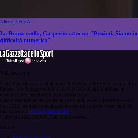
Altre di Serie A
La Roma crolla, Gasperini attacca: "Pessimi. Siamo in
difficoltà numerica"
Violanews.com
Il sito ViolaNews.com di titolarità di FAB four 2013 S.r.l., con sede in
Firenze, Via Bolognese 263, C.F./PI 06342490486, è affiliato al
network Gazzanet di RCS Mediagroup S.p.a..
Unico responsabile dei contenuti (testi, foto, video e grafiche) è FAB
four 2013; per ogni comunicazione avente ad oggetto i contenuti del
Sito scrivere a
fabfour@legalmail.it
Copyright 2021-2026 © Tutti i diritti riservati.
Serie A
Risultati e classifica