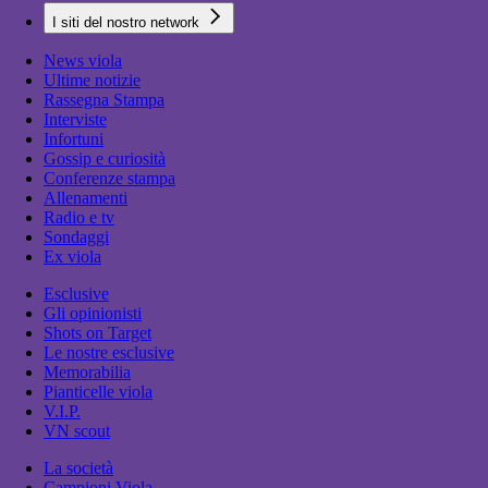
I siti del nostro network
News viola
Ultime notizie
Rassegna Stampa
Interviste
Infortuni
Gossip e curiosità
Conferenze stampa
Allenamenti
Radio e tv
Sondaggi
Ex viola
Esclusive
Gli opinionisti
Shots on Target
Le nostre esclusive
Memorabilia
Pianticelle viola
V.I.P.
VN scout
La società
Campioni Viola