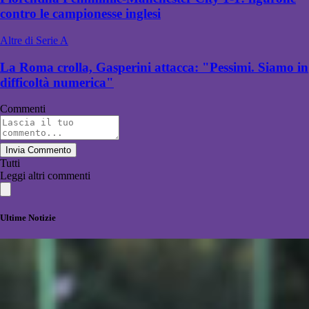
contro le campionesse inglesi
Altre di Serie A
La Roma crolla, Gasperini attacca: "Pessimi. Siamo in
difficoltà numerica"
Commenti
Invia Commento
Tutti
Leggi altri commenti
Ultime Notizie