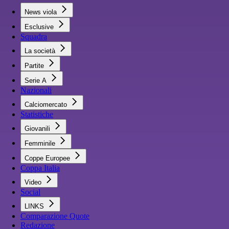
News viola
Esclusive
Squadra
La società
Partite
Serie A
Nazionali
Calciomercato
Statistiche
Giovanili
Femminile
Coppe Europee
Coppa Italia
Video
Social
LINKS
Comparazione Quote
Redazione