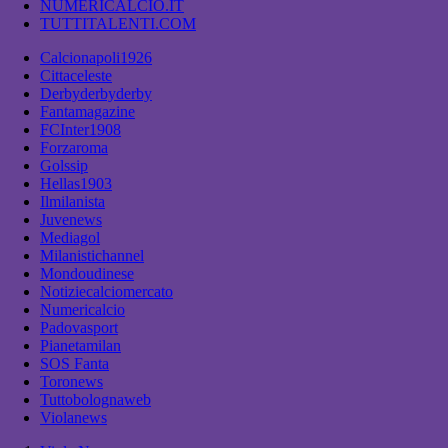
NUMERICALCIO.IT
TUTTITALENTI.COM
Calcionapoli1926
Cittaceleste
Derbyderbyderby
Fantamagazine
FCInter1908
Forzaroma
Golssip
Hellas1903
Ilmilanista
Juvenews
Mediagol
Milanistichannel
Mondoudinese
Notiziecalciomercato
Numericalcio
Padovasport
Pianetamilan
SOS Fanta
Toronews
Tuttobolognaweb
Violanews