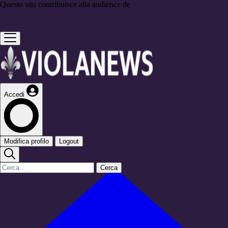
Questo sito contribuisce alla audience de
Accedi
Modifica profilo
Logout
Cerca