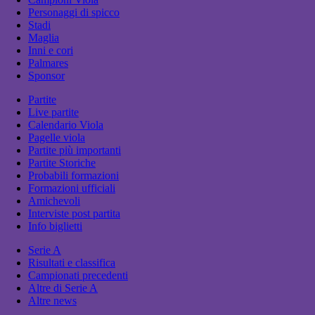
Personaggi di spicco
Stadi
Maglia
Inni e cori
Palmares
Sponsor
Partite
Live partite
Calendario Viola
Pagelle viola
Partite più importanti
Partite Storiche
Probabili formazioni
Formazioni ufficiali
Amichevoli
Interviste post partita
Info biglietti
Serie A
Risultati e classifica
Campionati precedenti
Altre di Serie A
Altre news