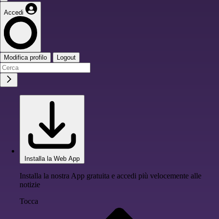
Accedi
Modifica profilo
Logout
Installa la Web App
Installa la nostra App gratuita e accedi più velocemente alle
notizie
Tocca