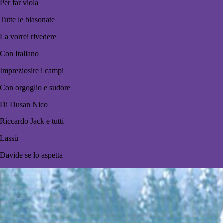
Per far viola
Tutte le blasonate
La vorrei rivedere
Con Italiano
Impreziosire i campi
Con orgoglio e sudore
Di Dusan Nico
Riccardo Jack e tutti
Lassù
Davide se lo aspetta