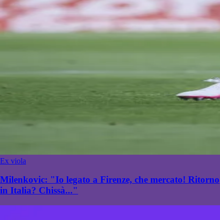
Ex viola
Milenkovic: "Io legato a Firenze, che mercato! Ritorno
in Italia? Chissà..."