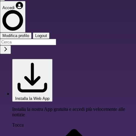
Accedi
Modifica profilo
Logout
Installa la Web App
Installa la nostra App gratuita e accedi più velocemente alle
notizie
Tocca