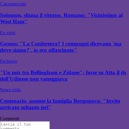
Calciomercato
Solomon, sfuma il ritorno. Romano: "Vicinissimo al
West Ham"
Ex viola
Gosens: "La Conference? I compagni dicevano 'ma
dove siamo?', io ero affascinato"
Esclusive
"Un mix tra Bellingham e Zidane": forse su Atta il ds
dell'Udinese non vaneggiava
News viola
Centenario, assente la famiglia Borgonovo: "Invito
arrivato soltanto ieri"
Commenti