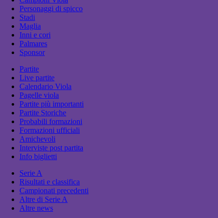
Personaggi di spicco
Stadi
Maglia
Inni e cori
Palmares
Sponsor
Partite
Live partite
Calendario Viola
Pagelle viola
Partite più importanti
Partite Storiche
Probabili formazioni
Formazioni ufficiali
Amichevoli
Interviste post partita
Info biglietti
Serie A
Risultati e classifica
Campionati precedenti
Altre di Serie A
Altre news