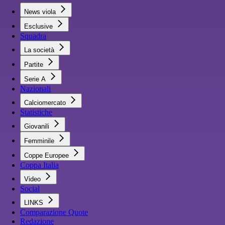
News viola
Esclusive
Squadra
La società
Partite
Serie A
Nazionali
Calciomercato
Statistiche
Giovanili
Femminile
Coppe Europee
Coppa Italia
Video
Social
LINKS
Comparazione Quote
Redazione