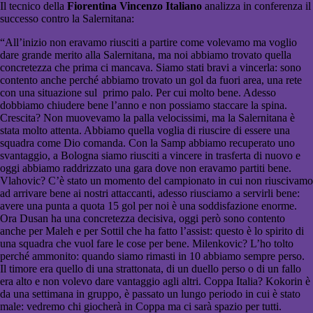
Il tecnico della
Fiorentina Vincenzo Italiano
analizza in conferenza il
successo contro la Salernitana:
“All’inizio non eravamo riusciti a partire come volevamo ma voglio
dare grande merito alla Salernitana, ma noi abbiamo trovato quella
concretezza che prima ci mancava. Siamo stati bravi a vincerla: sono
contento anche perché abbiamo trovato un gol da fuori area, una rete
con una situazione sul primo palo. Per cui molto bene. Adesso
dobbiamo chiudere bene l’anno e non possiamo staccare la spina.
Crescita? Non muovevamo la palla velocissimi, ma la Salernitana è
stata molto attenta. Abbiamo quella voglia di riuscire di essere una
squadra come Dio comanda. Con la Samp abbiamo recuperato uno
svantaggio, a Bologna siamo riusciti a vincere in trasferta di nuovo e
oggi abbiamo raddrizzato una gara dove non eravamo partiti bene.
Vlahovic? C’è stato un momento del campionato in cui non riuscivamo
ad arrivare bene ai nostri attaccanti, adesso riusciamo a servirli bene:
avere una punta a quota 15 gol per noi è una soddisfazione enorme.
Ora Dusan ha una concretezza decisiva, oggi però sono contento
anche per Maleh e per Sottil che ha fatto l’assist: questo è lo spirito di
una squadra che vuol fare le cose per bene. Milenkovic? L’ho tolto
perché ammonito: quando siamo rimasti in 10 abbiamo sempre perso.
Il timore era quello di una strattonata, di un duello perso o di un fallo
era alto e non volevo dare vantaggio agli altri. Coppa Italia? Kokorin è
da una settimana in gruppo, è passato un lungo periodo in cui è stato
male: vedremo chi giocherà in Coppa ma ci sarà spazio per tutti.