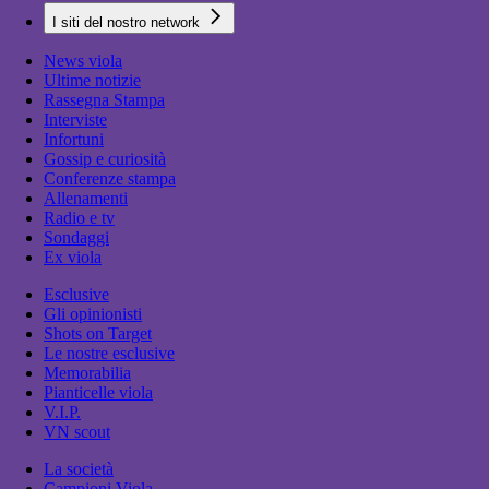
I siti del nostro network
News viola
Ultime notizie
Rassegna Stampa
Interviste
Infortuni
Gossip e curiosità
Conferenze stampa
Allenamenti
Radio e tv
Sondaggi
Ex viola
Esclusive
Gli opinionisti
Shots on Target
Le nostre esclusive
Memorabilia
Pianticelle viola
V.I.P.
VN scout
La società
Campioni Viola