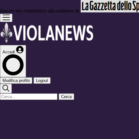
Questo sito contribuisce alla audience de
Accedi
Modifica profilo
Logout
Cerca