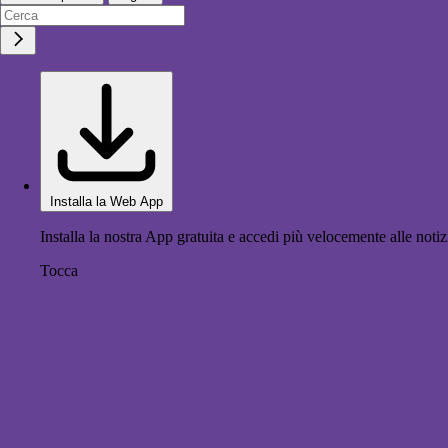
Installa la Web App
Installa la nostra App gratuita e accedi più velocemente alle notiz
Tocca