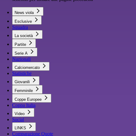
News viola
Esclusive
Squadra
La società
Partite
Serie A
Nazionali
Calciomercato
Statistiche
Giovanili
Femminile
Coppe Europee
Coppa Italia
Video
Social
LINKS
Comparazione Quote