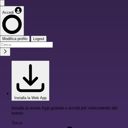
Accedi
Modifica profilo
Logout
Installa la Web App
Installa la nostra App gratuita e accedi più velocemente alle
notizie
Tocca