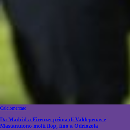
Calciomercato
Da Madrid a Firenze: prima di Valdepenas e
Mastantuono molti flop, fino a Odriozola