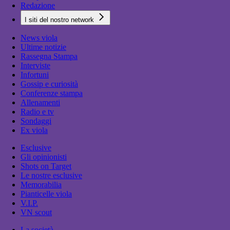
Redazione
I siti del nostro network
News viola
Ultime notizie
Rassegna Stampa
Interviste
Infortuni
Gossip e curiosità
Conferenze stampa
Allenamenti
Radio e tv
Sondaggi
Ex viola
Esclusive
Gli opinionisti
Shots on Target
Le nostre esclusive
Memorabilia
Pianticelle viola
V.I.P.
VN scout
La società