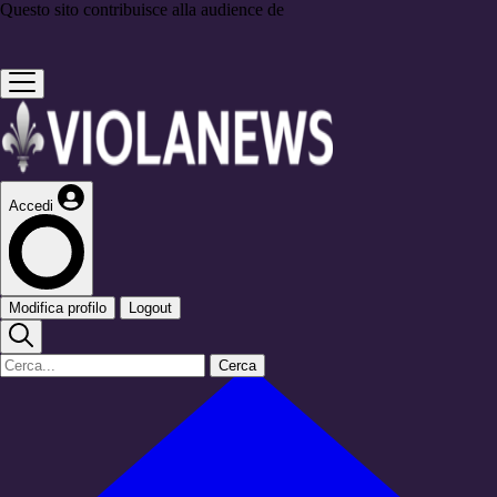
Questo sito contribuisce alla audience de
Accedi
Modifica profilo
Logout
Cerca