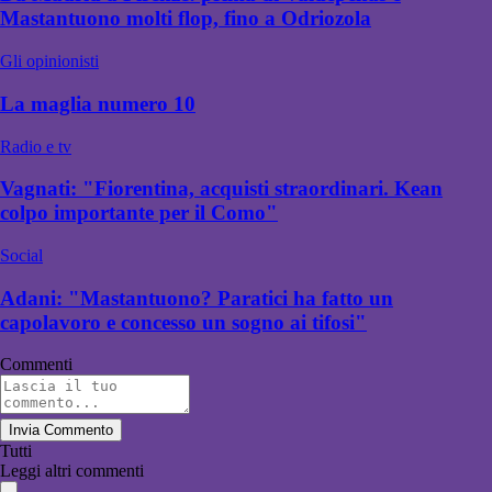
Mastantuono molti flop, fino a Odriozola
Gli opinionisti
La maglia numero 10
Radio e tv
Vagnati: "Fiorentina, acquisti straordinari. Kean
colpo importante per il Como"
Social
Adani: "Mastantuono? Paratici ha fatto un
capolavoro e concesso un sogno ai tifosi"
Commenti
Invia Commento
Tutti
Leggi altri commenti