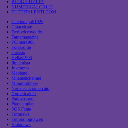
BLOG GUETTA
NUMERICALCIO.IT
TUTTITALENTI.COM
Calcionapoli1926
Cittaceleste
Derbyderbyderby
Fantamagazine
FCInter1908
Forzaroma
Golssip
Hellas1903
Ilmilanista
Juvenews
Mediagol
Milanistichannel
Mondoudinese
Notiziecalciomercato
Numericalcio
Padovasport
Pianetamilan
SOS Fanta
Toronews
Tuttobolognaweb
Violanews