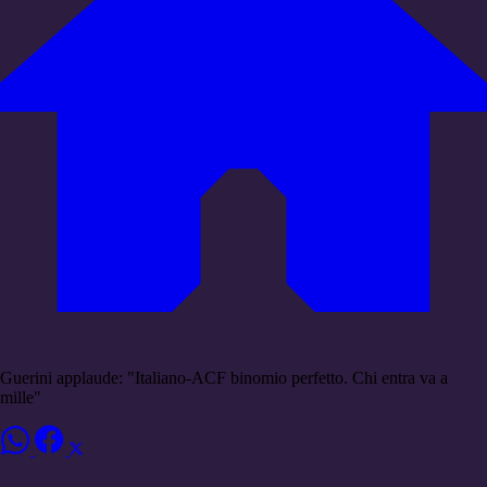
Guerini applaude: "Italiano-ACF binomio perfetto. Chi entra va a
mille"