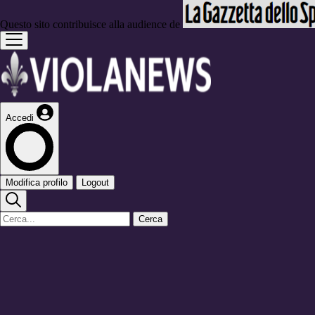
Questo sito contribuisce alla audience de
Accedi
Modifica profilo
Logout
Cerca