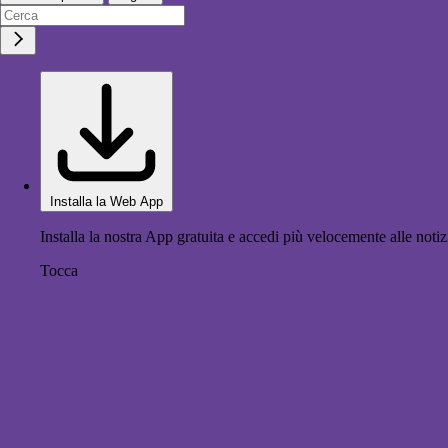
Installa la Web App
Installa la nostra App gratuita e accedi più velocemente alle notiz
Tocca