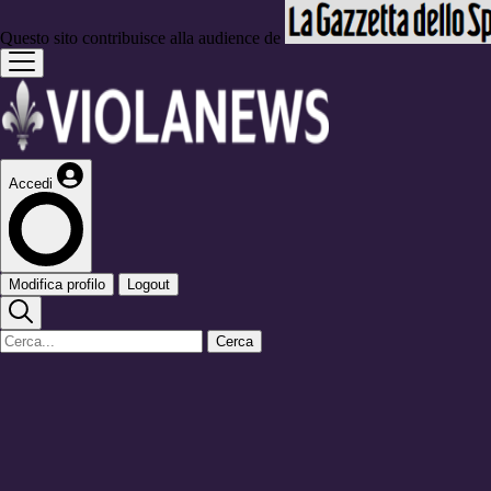
Questo sito contribuisce alla audience de
Accedi
Modifica profilo
Logout
Cerca