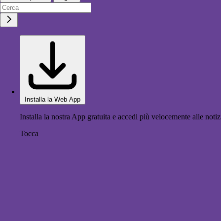
Installa la Web App
Installa la nostra App gratuita e accedi più velocemente alle notiz
Tocca