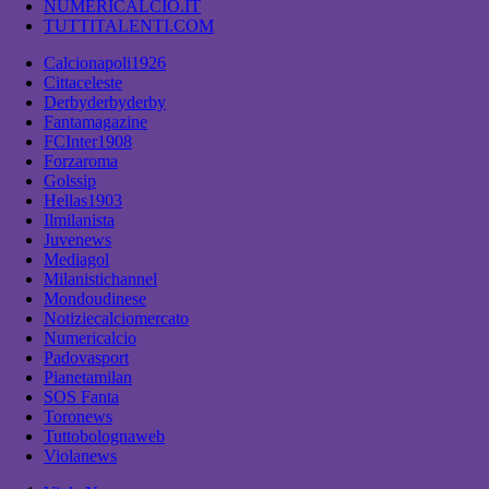
NUMERICALCIO.IT
TUTTITALENTI.COM
Calcionapoli1926
Cittaceleste
Derbyderbyderby
Fantamagazine
FCInter1908
Forzaroma
Golssip
Hellas1903
Ilmilanista
Juvenews
Mediagol
Milanistichannel
Mondoudinese
Notiziecalciomercato
Numericalcio
Padovasport
Pianetamilan
SOS Fanta
Toronews
Tuttobolognaweb
Violanews