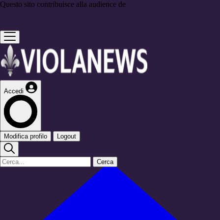
Questo sito contribuisce alla audience de
Accedi
Modifica profilo
Logout
Cerca