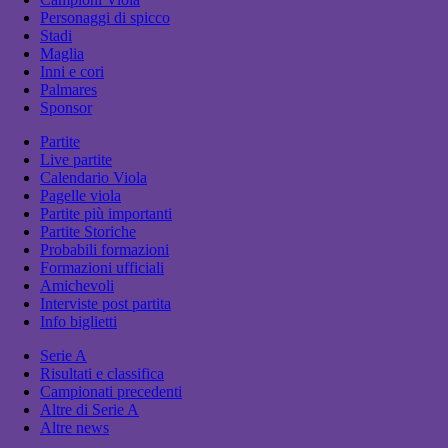
Personaggi di spicco
Stadi
Maglia
Inni e cori
Palmares
Sponsor
Partite
Live partite
Calendario Viola
Pagelle viola
Partite più importanti
Partite Storiche
Probabili formazioni
Formazioni ufficiali
Amichevoli
Interviste post partita
Info biglietti
Serie A
Risultati e classifica
Campionati precedenti
Altre di Serie A
Altre news