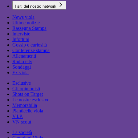
I siti del nostro network
News viola
Ultime notizie
Rassegna Stampa
Interviste
Infortuni
Gossip e curiosità
Conferenze stampa
Allenamenti
Radio e tv
Sondaggi
Ex viola
Esclusive
Gli opinionisti
Shots on Target
Le nostre esclusive
Memorabilia
Pianticelle viola
V.I.P.
VN scout
La società
Campioni Viola