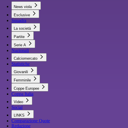
News viola
Esclusive
Squadra
La società
Partite
Serie A
Nazionali
Calciomercato
Statistiche
Giovanili
Femminile
Coppe Europee
Coppa Italia
Video
Social
LINKS
Comparazione Quote
Redazione