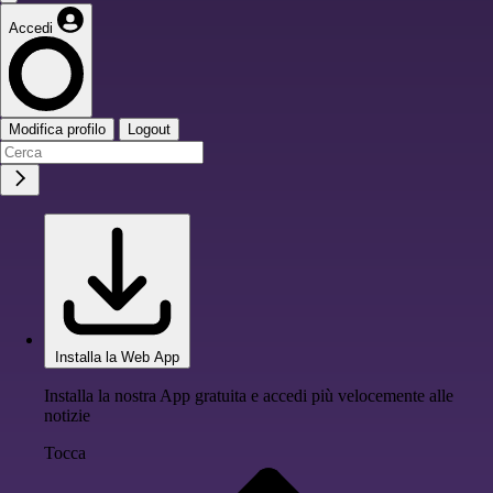
Accedi
Modifica profilo
Logout
Installa la Web App
Installa la nostra App gratuita e accedi più velocemente alle
notizie
Tocca