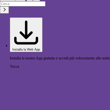
Installa la Web App
Installa la nostra App gratuita e accedi più velocemente alle notiz
Tocca