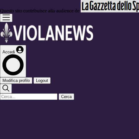
Questo sito contribuisce alla audience de
Accedi
Modifica profilo
Logout
Cerca