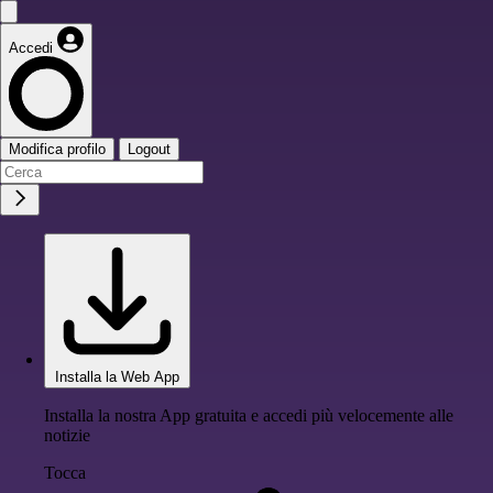
Accedi
Modifica profilo
Logout
Installa la Web App
Installa la nostra App gratuita e accedi più velocemente alle
notizie
Tocca