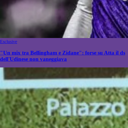
Esclusive
"Un mix tra Bellingham e Zidane": forse su Atta il ds
dell'Udinese non vaneggiava