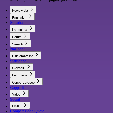
News viola
Esclusive
Squadra
La società
Partite
Serie A
Nazionali
Calciomercato
Statistiche
Giovanili
Femminile
Coppe Europee
Coppa Italia
Video
Social
LINKS
Comparazione Quote