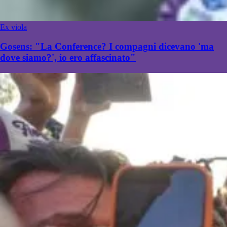
Ex viola
Gosens: "La Conference? I compagni dicevano 'ma
dove siamo?', io ero affascinato"