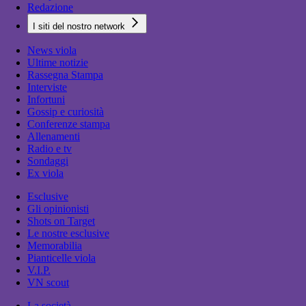
Redazione
I siti del nostro network
News viola
Ultime notizie
Rassegna Stampa
Interviste
Infortuni
Gossip e curiosità
Conferenze stampa
Allenamenti
Radio e tv
Sondaggi
Ex viola
Esclusive
Gli opinionisti
Shots on Target
Le nostre esclusive
Memorabilia
Pianticelle viola
V.I.P.
VN scout
La società