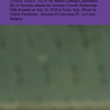
TURIN, ITALY - JULY 16: Mauro German Camoranesi
(R) of Juventus attends the Juventus Unveils Partnership
With Konami on July 16, 2019 in Turin, Italy. (Photo by
Valerio Pennicino - Juventus FC/Juventus FC via Getty
Images)