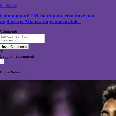
Radio e tv
Compagnoni: "Mastantuono, ecco dove può
migliorare. Atta era impronosticabile"
Commenti
Invia Commento
Tutti
Leggi altri commenti
Ultime Notizie