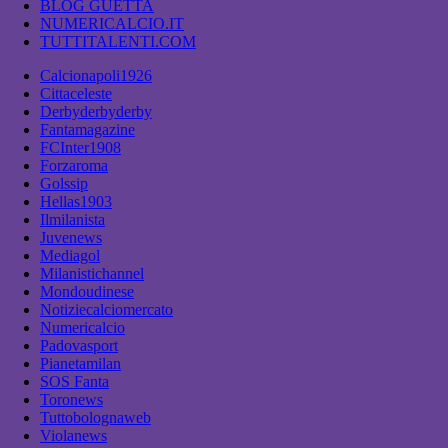
BLOG GUETTA
NUMERICALCIO.IT
TUTTITALENTI.COM
Calcionapoli1926
Cittaceleste
Derbyderbyderby
Fantamagazine
FCInter1908
Forzaroma
Golssip
Hellas1903
Ilmilanista
Juvenews
Mediagol
Milanistichannel
Mondoudinese
Notiziecalciomercato
Numericalcio
Padovasport
Pianetamilan
SOS Fanta
Toronews
Tuttobolognaweb
Violanews