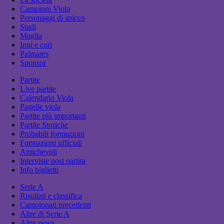
Campioni Viola
Personaggi di spicco
Stadi
Maglia
Inni e cori
Palmares
Sponsor
Partite
Live partite
Calendario Viola
Pagelle viola
Partite più importanti
Partite Storiche
Probabili formazioni
Formazioni ufficiali
Amichevoli
Interviste post partita
Info biglietti
Serie A
Risultati e classifica
Campionati precedenti
Altre di Serie A
Altre news