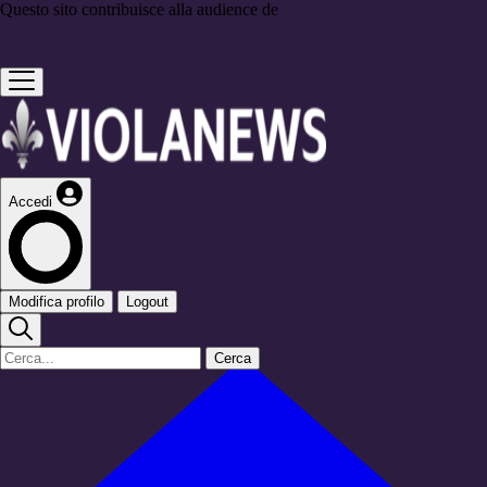
Questo sito contribuisce alla audience de
Accedi
Modifica profilo
Logout
Cerca