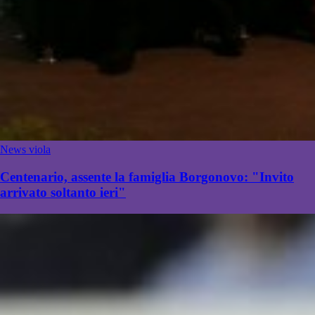
News viola
Centenario, assente la famiglia Borgonovo: "Invito
arrivato soltanto ieri"