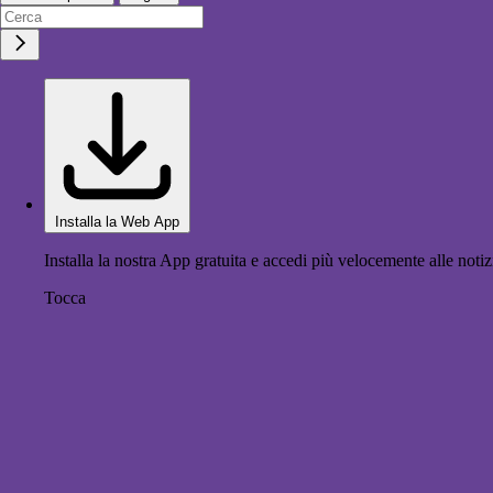
Installa la Web App
Installa la nostra App gratuita e accedi più velocemente alle notiz
Tocca