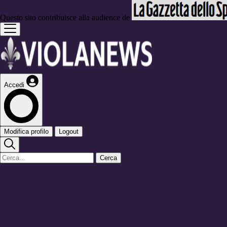
Questo sito contribuisce alla audience de
Accedi
Modifica profilo
Logout
Cerca