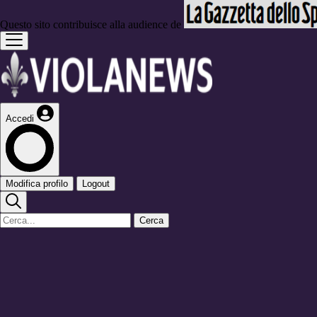
Questo sito contribuisce alla audience de
Accedi
Modifica profilo
Logout
Cerca