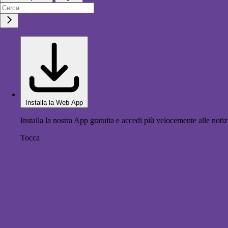
Installa la Web App
Installa la nostra App gratuita e accedi più velocemente alle notiz
Tocca