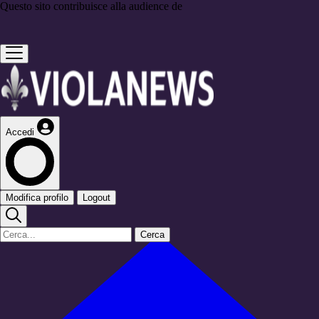
Questo sito contribuisce alla audience de
Accedi
Modifica profilo
Logout
Cerca