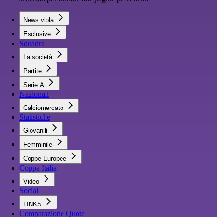
News viola
Esclusive
Squadra
La società
Partite
Serie A
Nazionali
Calciomercato
Statistiche
Giovanili
Femminile
Coppe Europee
Coppa Italia
Video
Social
LINKS
Comparazione Quote