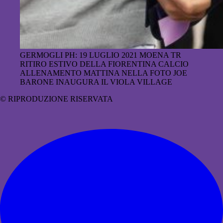
GERMOGLI PH: 19 LUGLIO 2021 MOENA TR
RITIRO ESTIVO DELLA FIORENTINA CALCIO
ALLENAMENTO MATTINA NELLA FOTO JOE
BARONE INAUGURA IL VIOLA VILLAGE
© RIPRODUZIONE RISERVATA