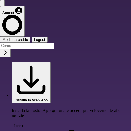
Accedi
Modifica profilo
Logout
Installa la Web App
Installa la nostra App gratuita e accedi più velocemente alle
notizie
Tocca