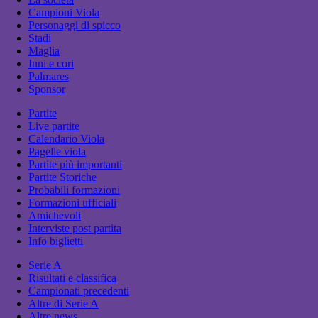
Campioni Viola
Personaggi di spicco
Stadi
Maglia
Inni e cori
Palmares
Sponsor
Partite
Live partite
Calendario Viola
Pagelle viola
Partite più importanti
Partite Storiche
Probabili formazioni
Formazioni ufficiali
Amichevoli
Interviste post partita
Info biglietti
Serie A
Risultati e classifica
Campionati precedenti
Altre di Serie A
Altre news