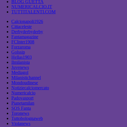
BLOG GUETTA
NUMERICALCIO.IT
TUTTITALENTI.COM
Calcionapoli1926
Cittaceleste
Derbyderbyderby
Fantamagazine
FCInter1908
Forzaroma
Golssip
Hellas1903
Ilmilanista
Juvenews
Mediagol
Milanistichannel
Mondoudinese
Notiziecalciomercato
Numericalcio
Padovasport
Pianetamilan
SOS Fanta
Toronews
Tuttobolognaweb
Violanews