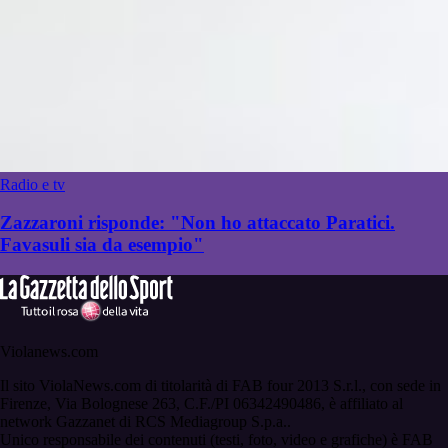
Radio e tv
Zazzaroni risponde: "Non ho attaccato Paratici.
Favasuli sia da esempio"
Violanews.com
Il sito ViolaNews.com di titolarità di FAB four 2013 S.r.l., con sede in
Firenze, Via Bolognese 263, C.F./PI 06342490486, è affiliato al
network Gazzanet di RCS Mediagroup S.p.a..
Unico responsabile dei contenuti (testi, foto, video e grafiche) è FAB