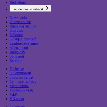
Redazione
I siti del nostro network
News viola
Ultime notizie
Rassegna Stampa
Interviste
Infortuni
Gossip e curiosità
Conferenze stampa
Allenamenti
Radio e tv
Sondaggi
Ex viola
Esclusive
Gli opinionisti
Shots on Target
Le nostre esclusive
Memorabilia
Pianticelle viola
V.I.P.
VN scout
La società