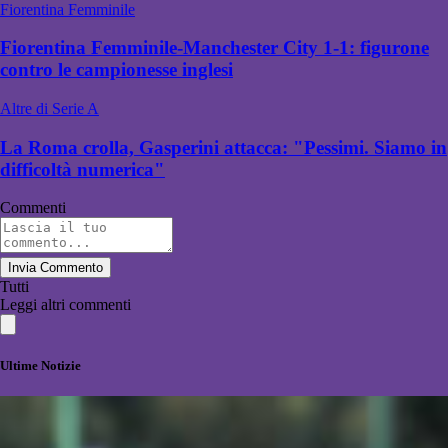
Fiorentina Femminile
Fiorentina Femminile-Manchester City 1-1: figurone
contro le campionesse inglesi
Altre di Serie A
La Roma crolla, Gasperini attacca: "Pessimi. Siamo in
difficoltà numerica"
Commenti
Invia Commento
Tutti
Leggi altri commenti
Ultime Notizie