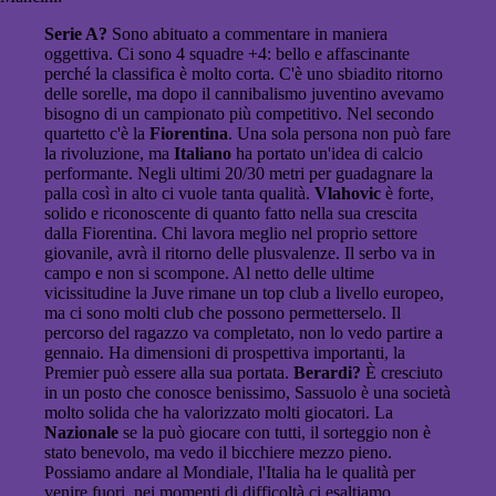
Serie A?
Sono abituato a commentare in maniera
oggettiva. Ci sono 4 squadre +4: bello e affascinante
perché la classifica è molto corta. C'è uno sbiadito ritorno
delle sorelle, ma dopo il cannibalismo juventino avevamo
bisogno di un campionato più competitivo. Nel secondo
quartetto c'è la
Fiorentina
. Una sola persona non può fare
la rivoluzione, ma
Italiano
ha portato un'idea di calcio
performante. Negli ultimi 20/30 metri per guadagnare la
palla così in alto ci vuole tanta qualità.
Vlahovic
è forte,
solido e riconoscente di quanto fatto nella sua crescita
dalla Fiorentina. Chi lavora meglio nel proprio settore
giovanile, avrà il ritorno delle plusvalenze. Il serbo va in
campo e non si scompone. Al netto delle ultime
vicissitudine la Juve rimane un top club a livello europeo,
ma ci sono molti club che possono permetterselo. Il
percorso del ragazzo va completato, non lo vedo partire a
gennaio. Ha dimensioni di prospettiva importanti, la
Premier può essere alla sua portata.
Berardi?
È cresciuto
in un posto che conosce benissimo, Sassuolo è una società
molto solida che ha valorizzato molti giocatori. La
Nazionale
se la può giocare con tutti, il sorteggio non è
stato benevolo, ma vedo il bicchiere mezzo pieno.
Possiamo andare al Mondiale, l'Italia ha le qualità per
venire fuori, nei momenti di difficoltà ci esaltiamo.