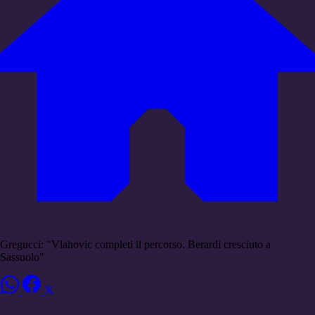
Gregucci: "Vlahovic completi il percorso. Berardi cresciuto a
Sassuolo"