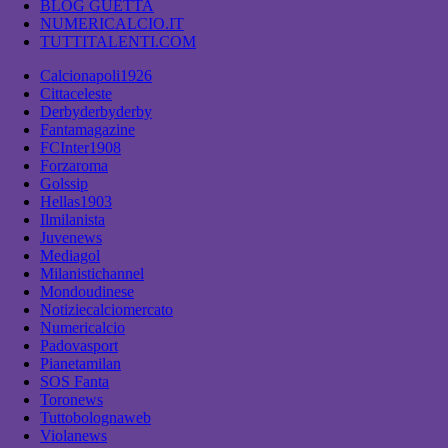
BLOG GUETTA
NUMERICALCIO.IT
TUTTITALENTI.COM
Calcionapoli1926
Cittaceleste
Derbyderbyderby
Fantamagazine
FCInter1908
Forzaroma
Golssip
Hellas1903
Ilmilanista
Juvenews
Mediagol
Milanistichannel
Mondoudinese
Notiziecalciomercato
Numericalcio
Padovasport
Pianetamilan
SOS Fanta
Toronews
Tuttobolognaweb
Violanews