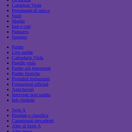
Campioni Viola
Personaggi di spicco
Stadi
Maglia
Inni e cori
Palmares
Sponsor
Partite
Live partite
Calendario Viola
Pagelle viola
Partite più importanti
Partite Storiche
Probabili formazioni
Formazioni ufficiali
Amichevoli
Interviste post partita
Info biglietti
Serie A
Risultati e classifica
Campionati precedenti
Altre di Serie A
Altre news