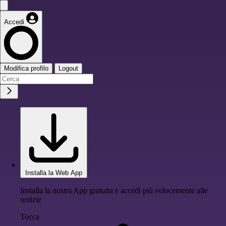
Accedi
Modifica profilo
Logout
Installa la Web App
Installa la nostra App gratuita e accedi più velocemente alle
notizie
Tocca