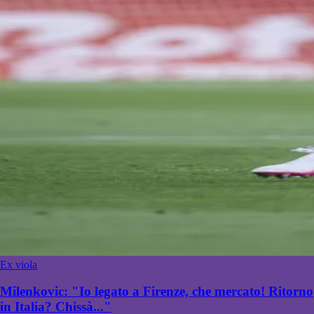
Ex viola
Milenkovic: "Io legato a Firenze, che mercato! Ritorno
in Italia? Chissà..."