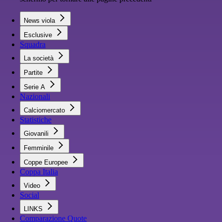
News viola
Esclusive
Squadra
La società
Partite
Serie A
Nazionali
Calciomercato
Statistiche
Giovanili
Femminile
Coppe Europee
Coppa Italia
Video
Social
LINKS
Comparazione Quote