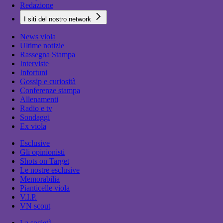
Redazione
I siti del nostro network
News viola
Ultime notizie
Rassegna Stampa
Interviste
Infortuni
Gossip e curiosità
Conferenze stampa
Allenamenti
Radio e tv
Sondaggi
Ex viola
Esclusive
Gli opinionisti
Shots on Target
Le nostre esclusive
Memorabilia
Pianticelle viola
V.I.P.
VN scout
La società