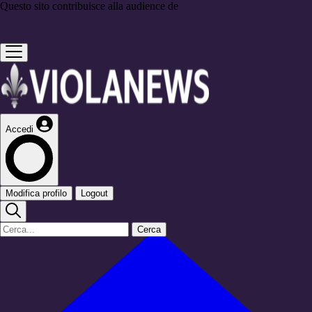
Questo sito contribuisce alla audience de
Accedi
Modifica profilo
Logout
Cerca