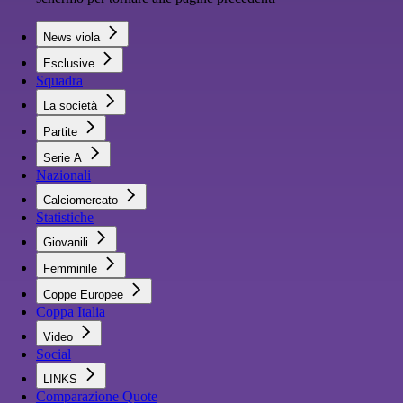
News viola
Esclusive
Squadra
La società
Partite
Serie A
Nazionali
Calciomercato
Statistiche
Giovanili
Femminile
Coppe Europee
Coppa Italia
Video
Social
LINKS
Comparazione Quote