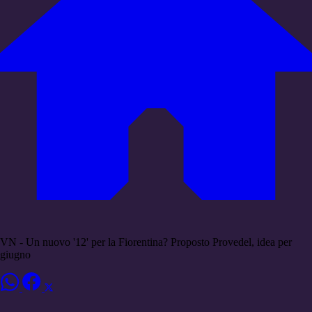
VN - Un nuovo '12' per la Fiorentina? Proposto Provedel, idea per
giugno