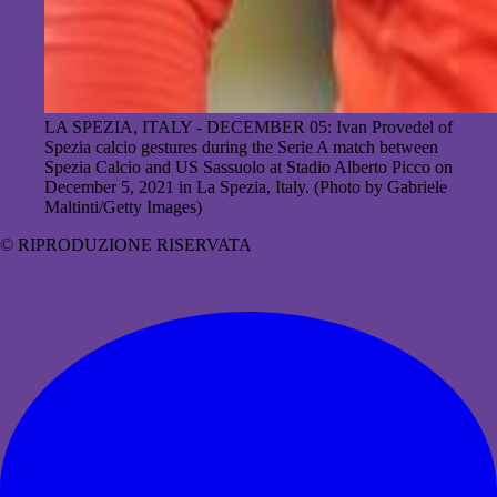
LA SPEZIA, ITALY - DECEMBER 05: Ivan Provedel of
Spezia calcio gestures during the Serie A match between
Spezia Calcio and US Sassuolo at Stadio Alberto Picco on
December 5, 2021 in La Spezia, Italy. (Photo by Gabriele
Maltinti/Getty Images)
© RIPRODUZIONE RISERVATA