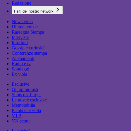
Redazione
I siti del nostro network
News viola
Ultime notizie
Rassegna Stampa
Interviste
Infortuni
Gossip e curiosità
Conferenze stampa
Allenamenti
Radio e tv
Sondaggi
Ex viola
Esclusive
Gli opinionisti
Shots on Target
Le nostre esclusive
Memorabilia
Pianticelle viola
V.I.P.
VN scout
La società