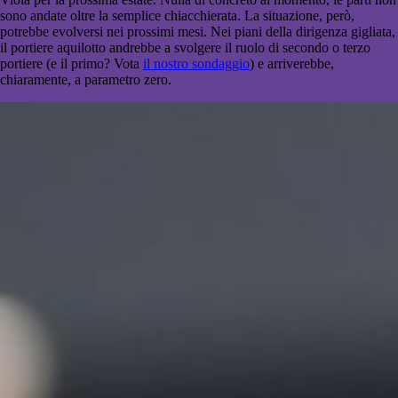
sono andate oltre la semplice chiacchierata. La situazione, però,
potrebbe evolversi nei prossimi mesi. Nei piani della dirigenza gigliata,
il portiere aquilotto andrebbe a svolgere il ruolo di secondo o terzo
portiere (e il primo? Vota
il nostro sondaggio
) e arriverebbe,
chiaramente, a parametro zero.