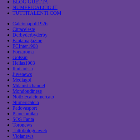
BLOG GUETTA
NUMERICALCIO.IT
TUTTITALENTI.COM
Calcionapoli1926
Cittaceleste
Derbyderbyderby
Fantamagazine
FCInter1908
Forzaroma
Golssip
Hellas1903
Ilmilanista
Juvenews
Mediagol
Milanistichannel
Mondoudinese
Notiziecalciomercato
Numericalcio
Padovasport
Pianetamilan
SOS Fanta
Toronews
Tuttobolognaweb
Violanews