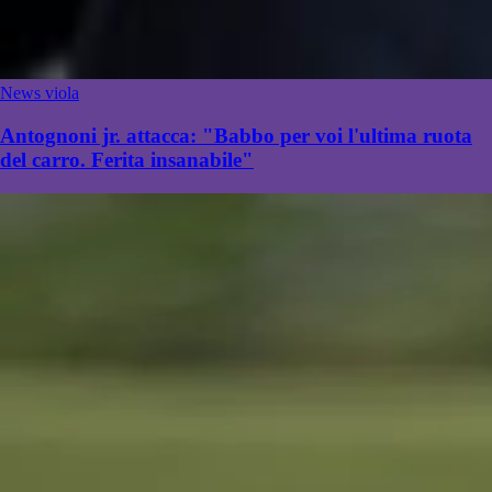
News viola
Antognoni jr. attacca: "Babbo per voi l'ultima ruota
del carro. Ferita insanabile"