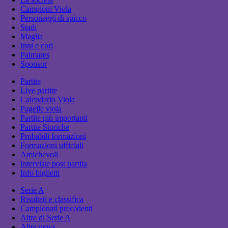
Campioni Viola
Personaggi di spicco
Stadi
Maglia
Inni e cori
Palmares
Sponsor
Partite
Live partite
Calendario Viola
Pagelle viola
Partite più importanti
Partite Storiche
Probabili formazioni
Formazioni ufficiali
Amichevoli
Interviste post partita
Info biglietti
Serie A
Risultati e classifica
Campionati precedenti
Altre di Serie A
Altre news