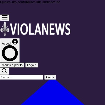
Questo sito contribuisce alla audience de
Accedi
Modifica profilo
Logout
Cerca