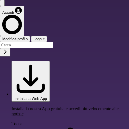
Accedi
Modifica profilo
Logout
Installa la Web App
Installa la nostra App gratuita e accedi più velocemente alle
notizie
Tocca