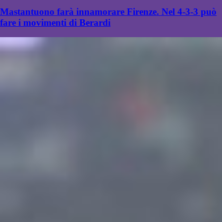
Mastantuono farà innamorare Firenze. Nel 4-3-3 può
fare i movimenti di Berardi