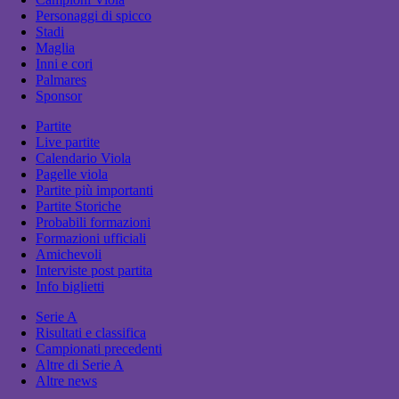
Personaggi di spicco
Stadi
Maglia
Inni e cori
Palmares
Sponsor
Partite
Live partite
Calendario Viola
Pagelle viola
Partite più importanti
Partite Storiche
Probabili formazioni
Formazioni ufficiali
Amichevoli
Interviste post partita
Info biglietti
Serie A
Risultati e classifica
Campionati precedenti
Altre di Serie A
Altre news