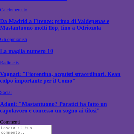
Calciomercato
Da Madrid a Firenze: prima di Valdepenas e
Mastantuono molti flop, fino a Odriozola
Gli opinionisti
La maglia numero 10
Radio e tv
Vagnati: "Fiorentina, acquisti straordinari. Kean
colpo importante per il Como"
Social
Adani: "Mastantuono? Paratici ha fatto un
capolavoro e concesso un sogno ai tifosi"
Commenti