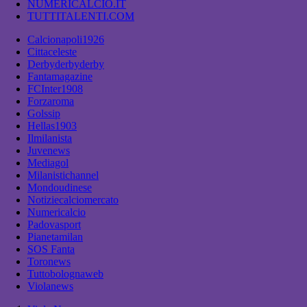
NUMERICALCIO.IT
TUTTITALENTI.COM
Calcionapoli1926
Cittaceleste
Derbyderbyderby
Fantamagazine
FCInter1908
Forzaroma
Golssip
Hellas1903
Ilmilanista
Juvenews
Mediagol
Milanistichannel
Mondoudinese
Notiziecalciomercato
Numericalcio
Padovasport
Pianetamilan
SOS Fanta
Toronews
Tuttobolognaweb
Violanews