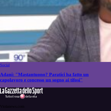
Social
Adani: "Mastantuono? Paratici ha fatto un
capolavoro e concesso un sogno ai tifosi"
Violanews.com