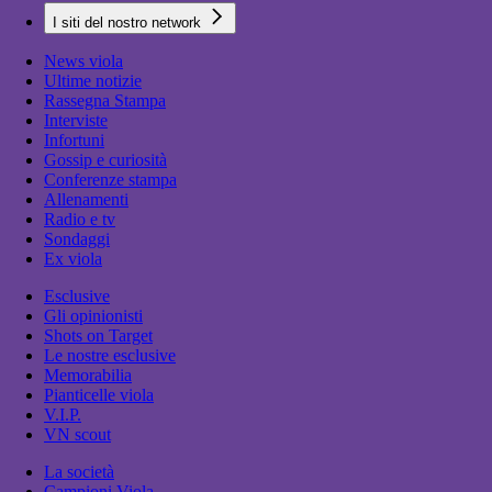
I siti del nostro network
News viola
Ultime notizie
Rassegna Stampa
Interviste
Infortuni
Gossip e curiosità
Conferenze stampa
Allenamenti
Radio e tv
Sondaggi
Ex viola
Esclusive
Gli opinionisti
Shots on Target
Le nostre esclusive
Memorabilia
Pianticelle viola
V.I.P.
VN scout
La società
Campioni Viola