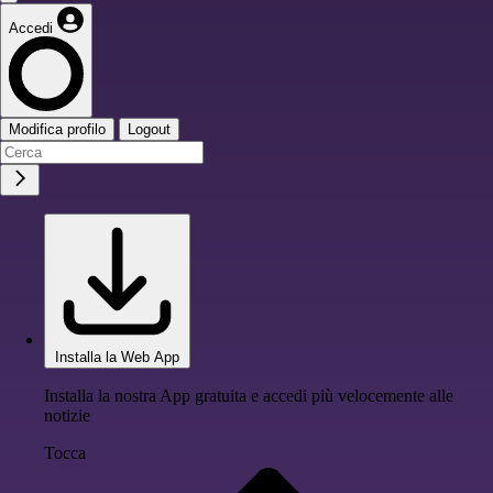
Accedi
Modifica profilo
Logout
Installa la Web App
Installa la nostra App gratuita e accedi più velocemente alle
notizie
Tocca