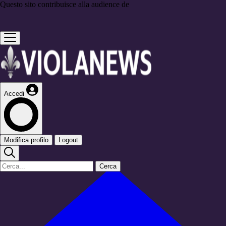
Questo sito contribuisce alla audience de
Accedi
Modifica profilo
Logout
Cerca