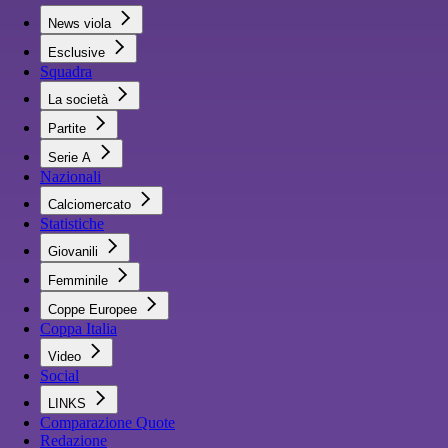
News viola
Esclusive
Squadra
La società
Partite
Serie A
Nazionali
Calciomercato
Statistiche
Giovanili
Femminile
Coppe Europee
Coppa Italia
Video
Social
LINKS
Comparazione Quote
Redazione