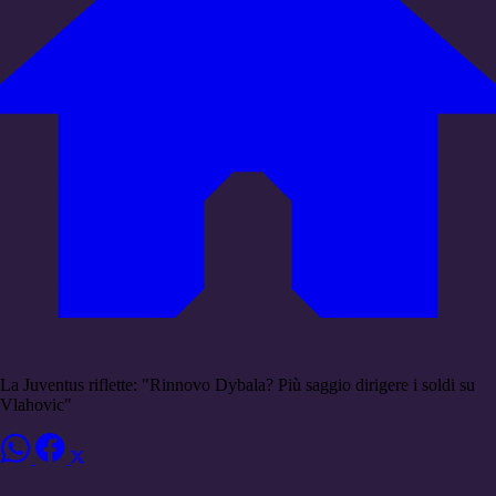
La Juventus riflette: "Rinnovo Dybala? Più saggio dirigere i soldi su
Vlahovic"