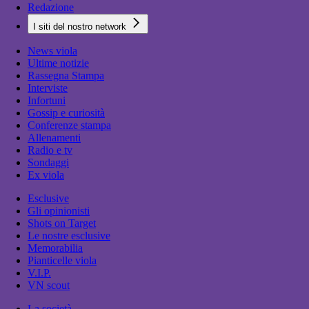
Redazione
I siti del nostro network
News viola
Ultime notizie
Rassegna Stampa
Interviste
Infortuni
Gossip e curiosità
Conferenze stampa
Allenamenti
Radio e tv
Sondaggi
Ex viola
Esclusive
Gli opinionisti
Shots on Target
Le nostre esclusive
Memorabilia
Pianticelle viola
V.I.P.
VN scout
La società