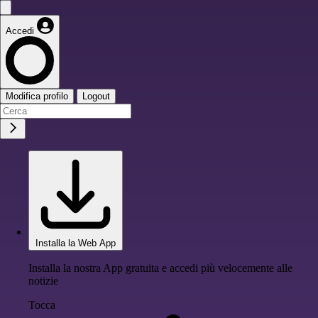
Accedi
Modifica profilo
Logout
Installa la Web App
Installa la nostra App gratuita e accedi più velocemente alle
notizie
Tocca