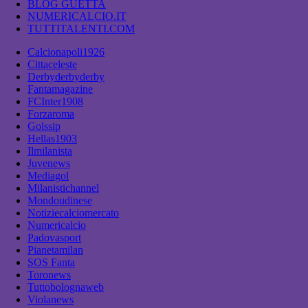
BLOG GUETTA
NUMERICALCIO.IT
TUTTITALENTI.COM
Calcionapoli1926
Cittaceleste
Derbyderbyderby
Fantamagazine
FCInter1908
Forzaroma
Golssip
Hellas1903
Ilmilanista
Juvenews
Mediagol
Milanistichannel
Mondoudinese
Notiziecalciomercato
Numericalcio
Padovasport
Pianetamilan
SOS Fanta
Toronews
Tuttobolognaweb
Violanews