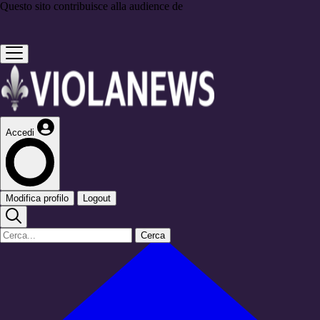
Questo sito contribuisce alla audience de
Accedi
Modifica profilo
Logout
Cerca