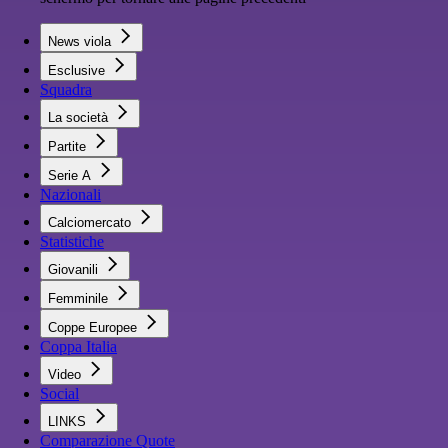
News viola
Esclusive
Squadra
La società
Partite
Serie A
Nazionali
Calciomercato
Statistiche
Giovanili
Femminile
Coppe Europee
Coppa Italia
Video
Social
LINKS
Comparazione Quote