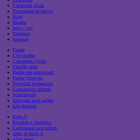
Campioni Viola
Personaggi di spicco
Stadi
Maglia
Inni e cori
Palmares
Sponsor
Partite
Live partite
Calendario Viola
Pagelle viola
Partite più importanti
Partite Storiche
Probabili formazioni
Formazioni ufficiali
Amichevoli
Interviste post partita
Info biglietti
Serie A
Risultati e classifica
Campionati precedenti
Altre di Serie A
Altre news