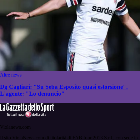
Altre news
Dg Cagliari: "Su Seba Esposito quasi estorsione".
L'agente: "Lo denuncio"
Violanews.com
Il sito ViolaNews.com di titolarità di FAB four 2013 S.r.l., con sede in