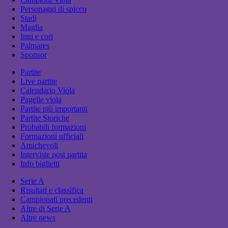
Personaggi di spicco
Stadi
Maglia
Inni e cori
Palmares
Sponsor
Partite
Live partite
Calendario Viola
Pagelle viola
Partite più importanti
Partite Storiche
Probabili formazioni
Formazioni ufficiali
Amichevoli
Interviste post partita
Info biglietti
Serie A
Risultati e classifica
Campionati precedenti
Altre di Serie A
Altre news