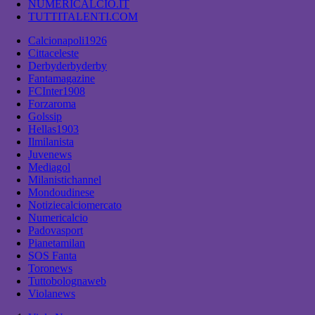
NUMERICALCIO.IT
TUTTITALENTI.COM
Calcionapoli1926
Cittaceleste
Derbyderbyderby
Fantamagazine
FCInter1908
Forzaroma
Golssip
Hellas1903
Ilmilanista
Juvenews
Mediagol
Milanistichannel
Mondoudinese
Notiziecalciomercato
Numericalcio
Padovasport
Pianetamilan
SOS Fanta
Toronews
Tuttobolognaweb
Violanews