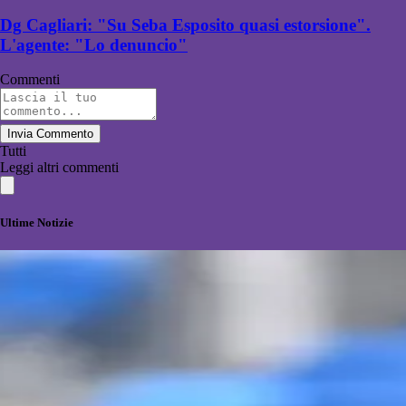
Dg Cagliari: "Su Seba Esposito quasi estorsione".
L'agente: "Lo denuncio"
Commenti
Invia Commento
Tutti
Leggi altri commenti
Ultime Notizie