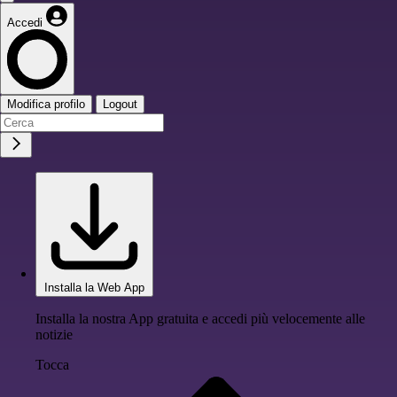
Accedi
Modifica profilo
Logout
Installa la Web App
Installa la nostra App gratuita e accedi più velocemente alle
notizie
Tocca