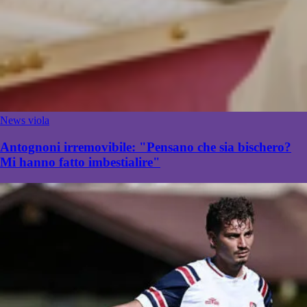
News viola
Antognoni irremovibile: "Pensano che sia bischero?
Mi hanno fatto imbestialire"