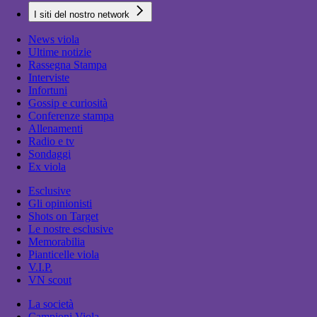
I siti del nostro network
News viola
Ultime notizie
Rassegna Stampa
Interviste
Infortuni
Gossip e curiosità
Conferenze stampa
Allenamenti
Radio e tv
Sondaggi
Ex viola
Esclusive
Gli opinionisti
Shots on Target
Le nostre esclusive
Memorabilia
Pianticelle viola
V.I.P.
VN scout
La società
Campioni Viola