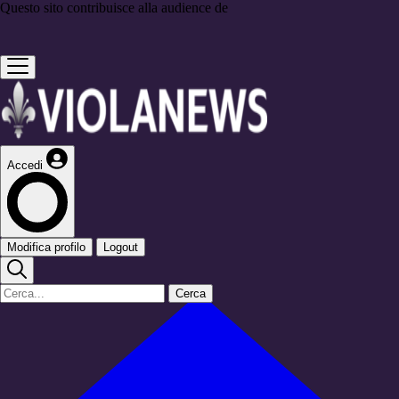
Questo sito contribuisce alla audience de
Accedi
Modifica profilo
Logout
Cerca