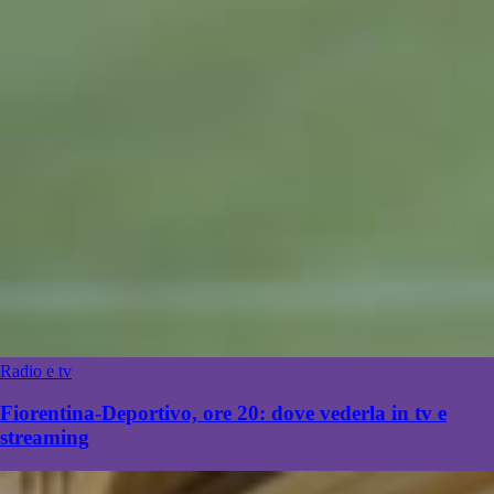
Radio e tv
Fiorentina-Deportivo, ore 20: dove vederla in tv e
streaming