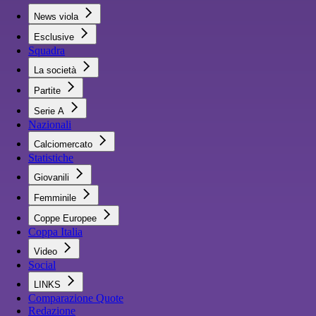
News viola
Esclusive
Squadra
La società
Partite
Serie A
Nazionali
Calciomercato
Statistiche
Giovanili
Femminile
Coppe Europee
Coppa Italia
Video
Social
LINKS
Comparazione Quote
Redazione