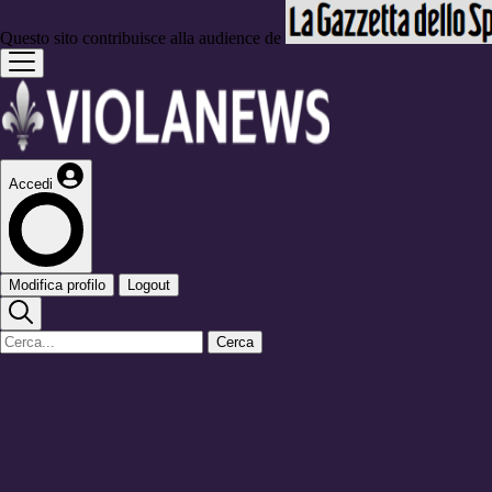
Questo sito contribuisce alla audience de
Accedi
Modifica profilo
Logout
Cerca