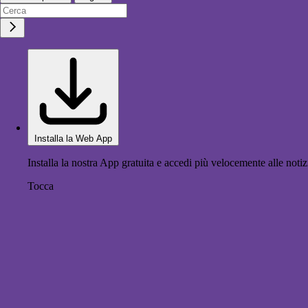
Installa la Web App
Installa la nostra App gratuita e accedi più velocemente alle notiz
Tocca