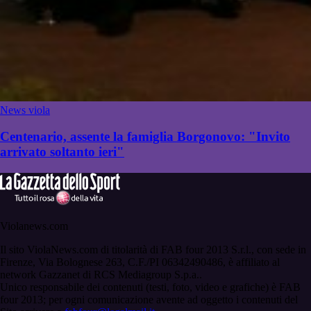
News viola
Centenario, assente la famiglia Borgonovo: "Invito
arrivato soltanto ieri"
Violanews.com
Il sito ViolaNews.com di titolarità di FAB four 2013 S.r.l., con sede in
Firenze, Via Bolognese 263, C.F./PI 06342490486, è affiliato al
network Gazzanet di RCS Mediagroup S.p.a..
Unico responsabile dei contenuti (testi, foto, video e grafiche) è FAB
four 2013; per ogni comunicazione avente ad oggetto i contenuti del