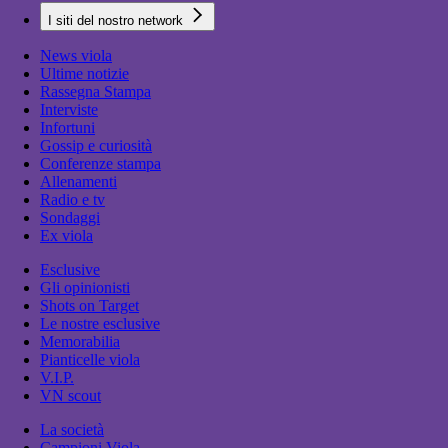
I siti del nostro network
News viola
Ultime notizie
Rassegna Stampa
Interviste
Infortuni
Gossip e curiosità
Conferenze stampa
Allenamenti
Radio e tv
Sondaggi
Ex viola
Esclusive
Gli opinionisti
Shots on Target
Le nostre esclusive
Memorabilia
Pianticelle viola
V.I.P.
VN scout
La società
Campioni Viola