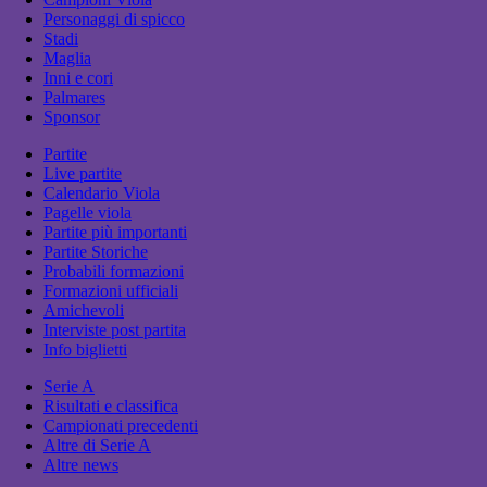
Personaggi di spicco
Stadi
Maglia
Inni e cori
Palmares
Sponsor
Partite
Live partite
Calendario Viola
Pagelle viola
Partite più importanti
Partite Storiche
Probabili formazioni
Formazioni ufficiali
Amichevoli
Interviste post partita
Info biglietti
Serie A
Risultati e classifica
Campionati precedenti
Altre di Serie A
Altre news