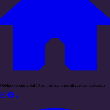
Obbligo vaccinale: dal 10 gennaio anche per gli atleti professionisti?