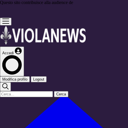
Questo sito contribuisce alla audience de
Accedi
Modifica profilo
Logout
Cerca