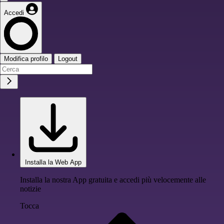
Accedi
Modifica profilo
Logout
Installa la Web App
Installa la nostra App gratuita e accedi più velocemente alle
notizie
Tocca