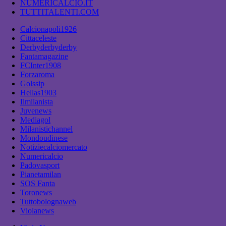
NUMERICALCIO.IT
TUTTITALENTI.COM
Calcionapoli1926
Cittaceleste
Derbyderbyderby
Fantamagazine
FCInter1908
Forzaroma
Golssip
Hellas1903
Ilmilanista
Juvenews
Mediagol
Milanistichannel
Mondoudinese
Notiziecalciomercato
Numericalcio
Padovasport
Pianetamilan
SOS Fanta
Toronews
Tuttobolognaweb
Violanews