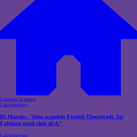
Continua la lettura
Calciomercato
Di Marzio: "Idea scambio Fortini-Thorstvedt. Su
Fabbian tanti club di A"
Calciomercato