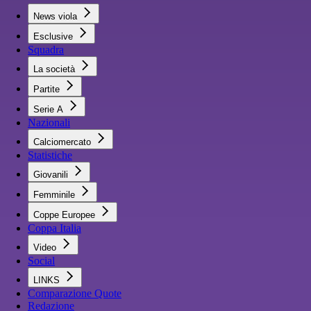
News viola
Esclusive
Squadra
La società
Partite
Serie A
Nazionali
Calciomercato
Statistiche
Giovanili
Femminile
Coppe Europee
Coppa Italia
Video
Social
LINKS
Comparazione Quote
Redazione