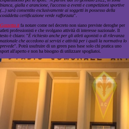
bianca, gialla e arancione, l'accesso a eventi e competizioni sportive
(...) sarà consentito esclusivamente ai soggetti in possesso della
cosiddetta certificazione verde rafforzata
".
Gazzetta.it
fa notare come nel decreto non siano previste deroghe per
atleti professionisti e che svolgano attività di interesse nazionale. Il
testo è chiaro: "
È richiesto anche per gli atleti agonisti o di rilevanza
nazionale che accedono ai servizi e attività per i quali la normativa lo
prevede
". Potrà usufruire di un green pass base solo chi pratica uno
sport all'aperto e non ha bisogno di utilizzare spogliatoi.