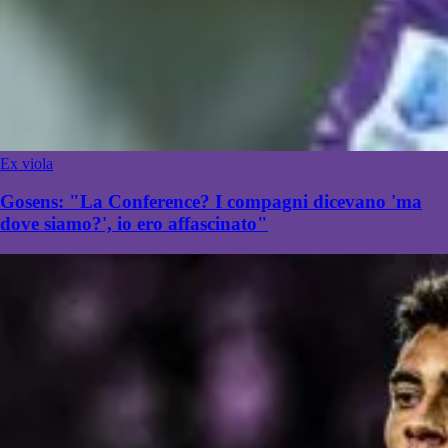
Ex viola
Gosens: "La Conference? I compagni dicevano 'ma
dove siamo?', io ero affascinato"