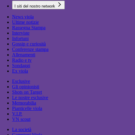
I siti del nostro network
News viola
Ultime notizie
Rassegna Stampa
Interviste
Infortuni
Gossip e curiosità
Conferenze stampa
Allenamenti
Radio e tv
Sondaggi
Ex viola
Esclusive
Gli opinionisti
Shots on Target
Le nostre esclusive
Memorabilia
Pianticelle viola
V.I.P.
VN scout
La società
Campioni Viola