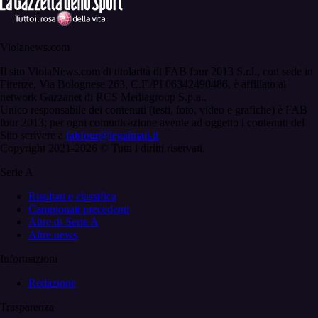
Violanews.com
Il sito ViolaNews.com di titolarità di FAB four 2013 S.r.l., con sede in
Firenze, Via Bolognese 263, C.F./PI 06342490486, è affiliato al
network Gazzanet di RCS Mediagroup S.p.a..
Unico responsabile dei contenuti (testi, foto, video e grafiche) è FAB
four 2013; per ogni comunicazione avente ad oggetto i contenuti del
Sito scrivere a
fabfour@legalmail.it
Copyright 2021-2026 © Tutti i diritti riservati.
Serie A
Risultati e classifica
Campionati precedenti
Altre di Serie A
Altre news
Informazioni
Redazione
Trasparenza