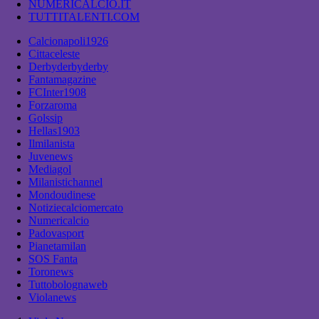
NUMERICALCIO.IT
TUTTITALENTI.COM
Calcionapoli1926
Cittaceleste
Derbyderbyderby
Fantamagazine
FCInter1908
Forzaroma
Golssip
Hellas1903
Ilmilanista
Juvenews
Mediagol
Milanistichannel
Mondoudinese
Notiziecalciomercato
Numericalcio
Padovasport
Pianetamilan
SOS Fanta
Toronews
Tuttobolognaweb
Violanews