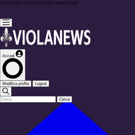
Questo sito contribuisce alla audience de
Accedi
Modifica profilo
Logout
Cerca