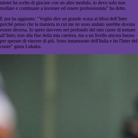
mister ha scelto di giocare con un altro modulo, io devo solo non
mollare e continuare a lavorare ed essere professionista" ha detto.
E poi ha aggiunto: "Voglio dire un grande scusa ai tifosi dell’Inter
perché penso che la maniera in cui me ne sono andato sarebbe dovuta
essere diversa. Io spero davvero nel profondo del mio cuore di tornare
all’Inter, non alla fine della mia carriera, ma a un livello ancora buono
per sperare di vincere di più. Sono innamorato dell'Italia e ho l'Inter del
cuore" giura Lukaku.