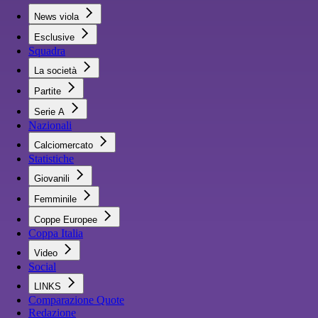
News viola
Esclusive
Squadra
La società
Partite
Serie A
Nazionali
Calciomercato
Statistiche
Giovanili
Femminile
Coppe Europee
Coppa Italia
Video
Social
LINKS
Comparazione Quote
Redazione