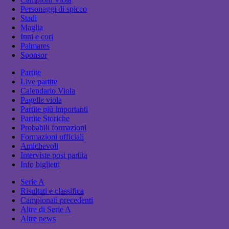
Personaggi di spicco
Stadi
Maglia
Inni e cori
Palmares
Sponsor
Partite
Live partite
Calendario Viola
Pagelle viola
Partite più importanti
Partite Storiche
Probabili formazioni
Formazioni ufficiali
Amichevoli
Interviste post partita
Info biglietti
Serie A
Risultati e classifica
Campionati precedenti
Altre di Serie A
Altre news