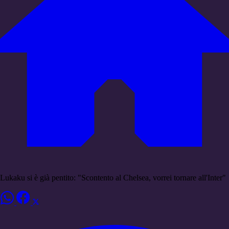
Lukaku si è già pentito: "Scontento al Chelsea, vorrei tornare all'Inter"