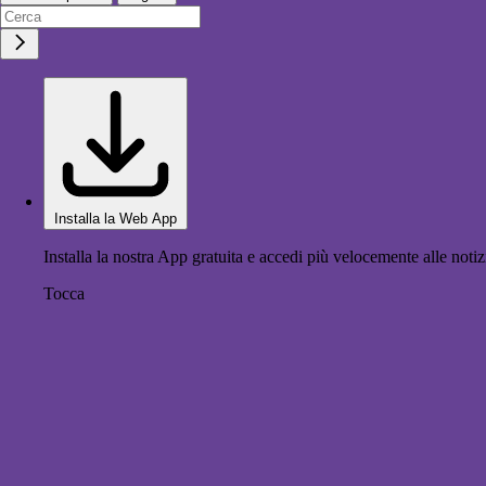
Installa la Web App
Installa la nostra App gratuita e accedi più velocemente alle notiz
Tocca