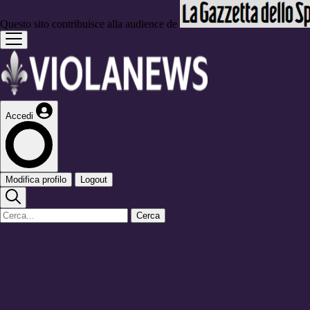
Questo sito contribuisce alla audience de
Accedi
Modifica profilo
Logout
Cerca