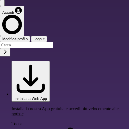
Accedi
Modifica profilo
Logout
Installa la Web App
Installa la nostra App gratuita e accedi più velocemente alle
notizie
Tocca