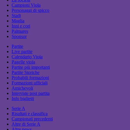
Campioni Viola
Personaggi di spicco
Stadi
Maglia
Inni e cori
Palmares
Sponsor
Partite
Live partite
Calendario Viola
Pagelle viola
Partite più importanti
Partite Storiche
Probabili formazioni
Formazioni ufficiali
Amichevoli
Interviste post partita
Info biglietti
Serie A
Risultati e classifica
Campionati precedenti
Altre di Serie A
Altre news