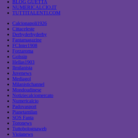
BLOG GUETTA
NUMERICALCIO.IT
TUTTITALENTI.COM
Calcionapoli1926
Cittaceleste
Derbyderbyderby
Fantamagazine
FCInter1908
Forzaroma
Golssip
Hellas1903
Ilmilanista
Juvenews
Mediagol
Milanistichannel
Mondoudinese
Notiziecalciomercato
Numericalcio
Padovasport
Pianetamilan
SOS Fanta
Toronews
Tuttobolognaweb
Violanews