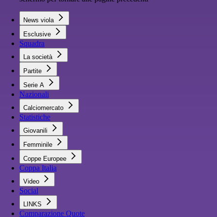
News viola
Esclusive
Squadra
La società
Partite
Serie A
Nazionali
Calciomercato
Statistiche
Giovanili
Femminile
Coppe Europee
Coppa Italia
Video
Social
LINKS
Comparazione Quote