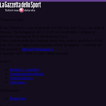
Violanews.com
Il sito ViolaNews.com di titolarità di FAB four 2013 S.r.l., con sede in
Firenze, Via Bolognese 263, C.F./PI 06342490486, è affiliato al
network Gazzanet di RCS Mediagroup S.p.a..
Unico responsabile dei contenuti (testi, foto, video e grafiche) è FAB
four 2013; per ogni comunicazione avente ad oggetto i contenuti del
Sito scrivere a
fabfour@legalmail.it
Copyright 2021-2026 © Tutti i diritti riservati.
Serie A
Risultati e classifica
Campionati precedenti
Altre di Serie A
Altre news
Informazioni
Redazione