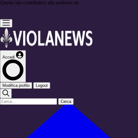
Questo sito contribuisce alla audience de
Accedi
Modifica profilo
Logout
Cerca