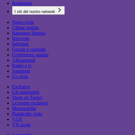
Redazione
I siti del nostro network
News viola
Ultime notizie
Rassegna Stampa
Interviste
Infortuni
Gossip e curiosità
Conferenze stampa
Allenamenti
Radio e tv
Sondaggi
Ex viola
Esclusive
Gli opinionisti
Shots on Target
Le nostre esclusive
Memorabilia
Pianticelle viola
V.I.P.
VN scout
La società