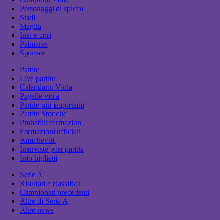
Personaggi di spicco
Stadi
Maglia
Inni e cori
Palmares
Sponsor
Partite
Live partite
Calendario Viola
Pagelle viola
Partite più importanti
Partite Storiche
Probabili formazioni
Formazioni ufficiali
Amichevoli
Interviste post partita
Info biglietti
Serie A
Risultati e classifica
Campionati precedenti
Altre di Serie A
Altre news