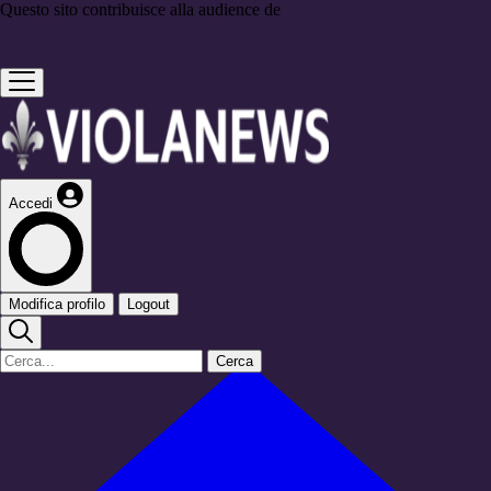
Questo sito contribuisce alla audience de
Accedi
Modifica profilo
Logout
Cerca