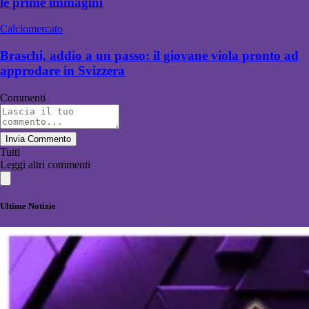
le prime immagini
Calciomercato
Braschi, addio a un passo: il giovane viola pronto ad
approdare in Svizzera
Commenti
Invia Commento
Tutti
Leggi altri commenti
Ultime Notizie