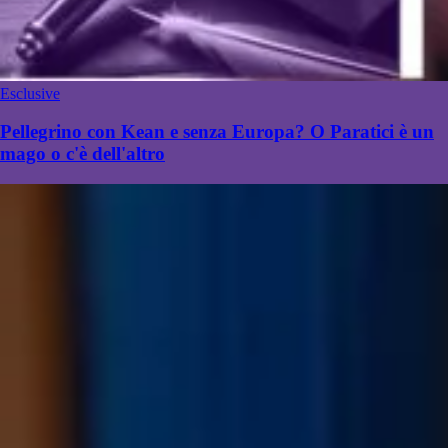
Esclusive
Pellegrino con Kean e senza Europa? O Paratici è un
mago o c'è dell'altro