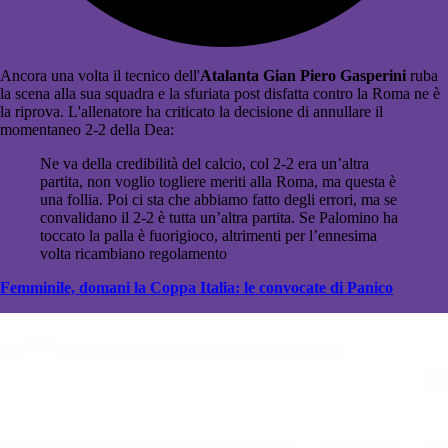
Ancora una volta il tecnico dell'
Atalanta Gian Piero Gasperini
ruba
la scena alla sua squadra e la sfuriata post disfatta contro la Roma ne è
la riprova. L'allenatore ha criticato la decisione di annullare il
momentaneo 2-2 della Dea:
Ne va della credibilità del calcio, col 2-2 era un’altra
partita, non voglio togliere meriti alla Roma, ma questa è
una follia. Poi ci sta che abbiamo fatto degli errori, ma se
convalidano il 2-2 è tutta un’altra partita. Se Palomino ha
toccato la palla è fuorigioco, altrimenti per l’ennesima
volta ricambiano regolamento
Femminile, domani la Coppa Italia: le convocate di Panico