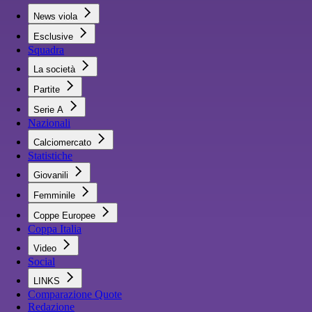
News viola
Esclusive
Squadra
La società
Partite
Serie A
Nazionali
Calciomercato
Statistiche
Giovanili
Femminile
Coppe Europee
Coppa Italia
Video
Social
LINKS
Comparazione Quote
Redazione