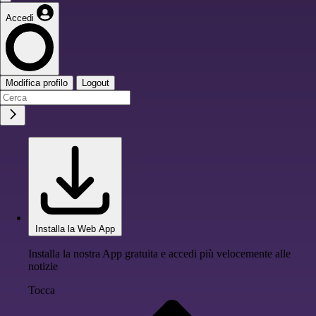
Accedi
Modifica profilo
Logout
Installa la Web App
Installa la nostra App gratuita e accedi più velocemente alle
notizie
Tocca