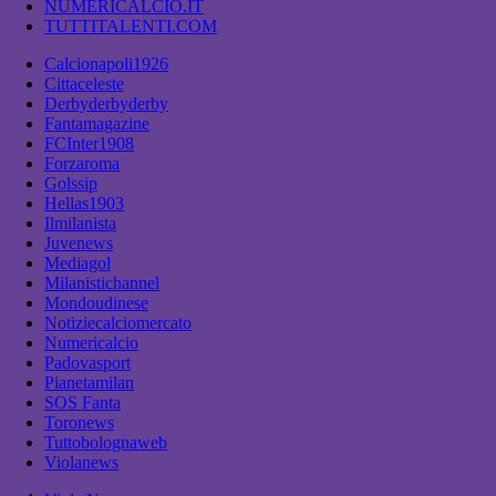
NUMERICALCIO.IT
TUTTITALENTI.COM
Calcionapoli1926
Cittaceleste
Derbyderbyderby
Fantamagazine
FCInter1908
Forzaroma
Golssip
Hellas1903
Ilmilanista
Juvenews
Mediagol
Milanistichannel
Mondoudinese
Notiziecalciomercato
Numericalcio
Padovasport
Pianetamilan
SOS Fanta
Toronews
Tuttobolognaweb
Violanews