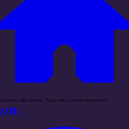
Gasperini, altra sfuriata: "Ogni volta si cambia regolamento"