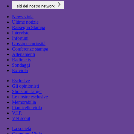
I siti del nostro network
News viola
Ultime notizie
Rassegna Stampa
Interviste
Infortuni
Gossip e curiosità
Conferenze stampa
Allenamenti
Radio e tv
Sondaggi
Ex viola
Esclusive
Gli opinionisti
Shots on Target
Le nostre esclusive
Memorabilia
Pianticelle viola
V.I.P.
VN scout
La società
Campioni Viola