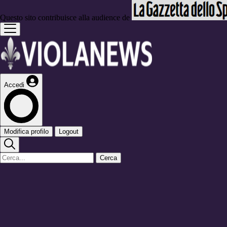
Questo sito contribuisce alla audience de
Accedi
Modifica profilo
Logout
Cerca