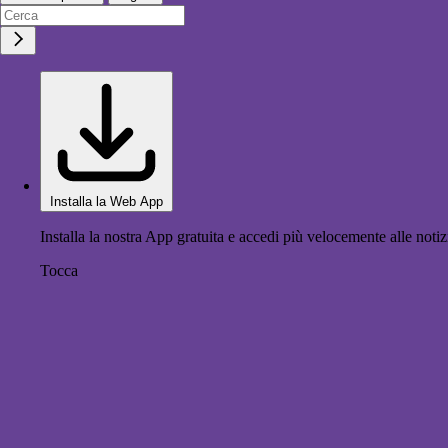
Installa la Web App
Installa la nostra App gratuita e accedi più velocemente alle notiz
Tocca