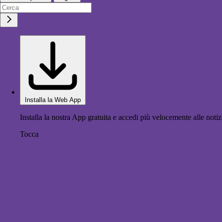
Installa la Web App
Installa la nostra App gratuita e accedi più velocemente alle notiz
Tocca