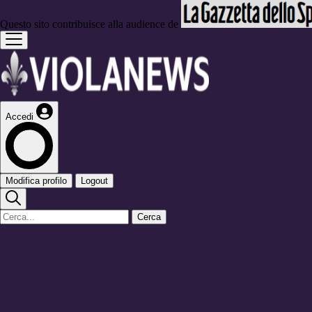
Questo sito contribuisce alla audience de
Accedi
Modifica profilo
Logout
Cerca