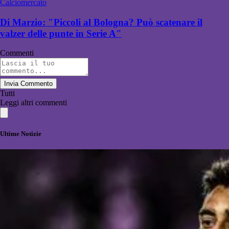
Calciomercato
Di Marzio: "Piccoli al Bologna? Può scatenare il
valzer delle punte in Serie A"
Commenti
Invia Commento
Tutti
Leggi altri commenti
Ultime Notizie