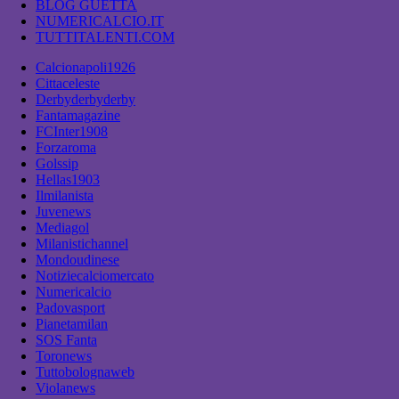
BLOG GUETTA
NUMERICALCIO.IT
TUTTITALENTI.COM
Calcionapoli1926
Cittaceleste
Derbyderbyderby
Fantamagazine
FCInter1908
Forzaroma
Golssip
Hellas1903
Ilmilanista
Juvenews
Mediagol
Milanistichannel
Mondoudinese
Notiziecalciomercato
Numericalcio
Padovasport
Pianetamilan
SOS Fanta
Toronews
Tuttobolognaweb
Violanews