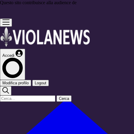
Questo sito contribuisce alla audience de
Accedi
Modifica profilo
Logout
Cerca