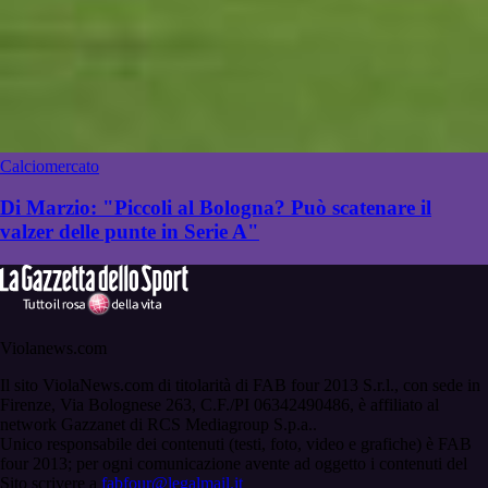
Calciomercato
Di Marzio: "Piccoli al Bologna? Può scatenare il
valzer delle punte in Serie A"
Violanews.com
Il sito ViolaNews.com di titolarità di FAB four 2013 S.r.l., con sede in
Firenze, Via Bolognese 263, C.F./PI 06342490486, è affiliato al
network Gazzanet di RCS Mediagroup S.p.a..
Unico responsabile dei contenuti (testi, foto, video e grafiche) è FAB
four 2013; per ogni comunicazione avente ad oggetto i contenuti del
Sito scrivere a
fabfour@legalmail.it