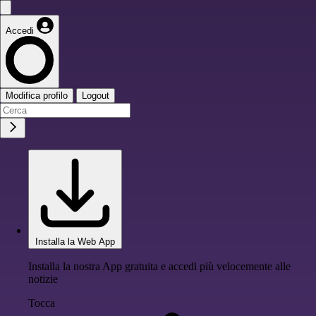
Accedi
Modifica profilo
Logout
Installa la Web App
Installa la nostra App gratuita e accedi più velocemente alle
notizie
Tocca