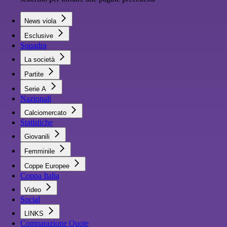
News viola
Esclusive
Squadra
La società
Partite
Serie A
Nazionali
Calciomercato
Statistiche
Giovanili
Femminile
Coppe Europee
Coppa Italia
Video
Social
LINKS
Comparazione Quote