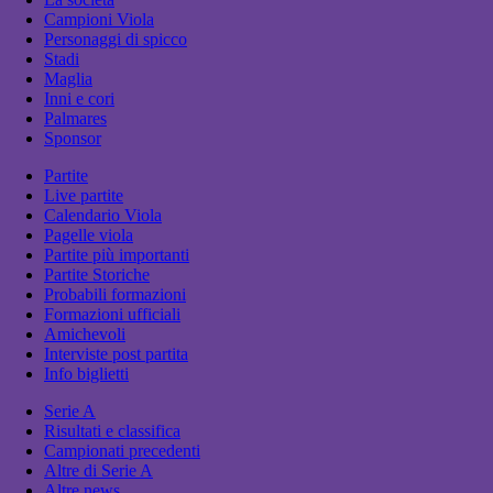
Campioni Viola
Personaggi di spicco
Stadi
Maglia
Inni e cori
Palmares
Sponsor
Partite
Live partite
Calendario Viola
Pagelle viola
Partite più importanti
Partite Storiche
Probabili formazioni
Formazioni ufficiali
Amichevoli
Interviste post partita
Info biglietti
Serie A
Risultati e classifica
Campionati precedenti
Altre di Serie A
Altre news