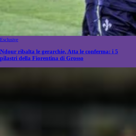
Esclusive
Ndour ribalta le gerarchie, Atta le conferma: i 5
pilastri della Fiorentina di Grosso