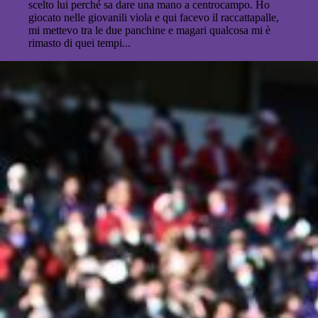
scelto lui perché sa dare una mano a centrocampo. Ho
giocato nelle giovanili viola e qui facevo il raccattapalle,
mi mettevo tra le due panchine e magari qualcosa mi è
rimasto di quei tempi...