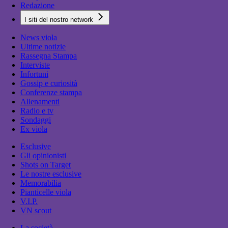
Redazione
I siti del nostro network
News viola
Ultime notizie
Rassegna Stampa
Interviste
Infortuni
Gossip e curiosità
Conferenze stampa
Allenamenti
Radio e tv
Sondaggi
Ex viola
Esclusive
Gli opinionisti
Shots on Target
Le nostre esclusive
Memorabilia
Pianticelle viola
V.I.P.
VN scout
La società