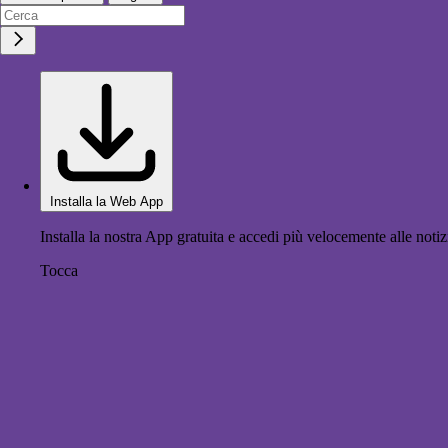
Installa la Web App
Installa la nostra App gratuita e accedi più velocemente alle notiz
Tocca