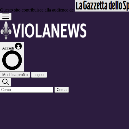
Questo sito contribuisce alla audience de
Accedi
Modifica profilo
Logout
Cerca