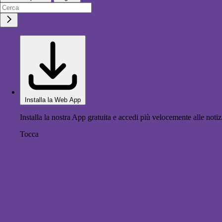
Installa la Web App
Installa la nostra App gratuita e accedi più velocemente alle notiz
Tocca