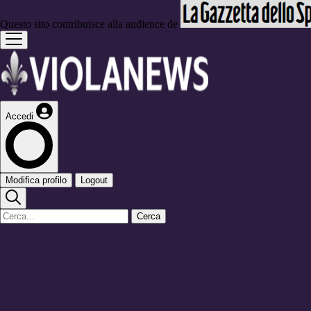
Questo sito contribuisce alla audience de
Accedi
Modifica profilo
Logout
Cerca