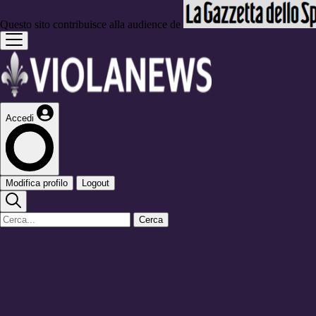
Questo sito contribuisce alla audience de
Accedi
Modifica profilo
Logout
Cerca