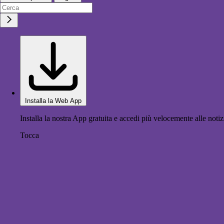
Installa la Web App
Installa la nostra App gratuita e accedi più velocemente alle notiz
Tocca