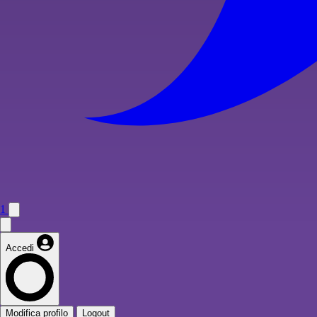
1
Accedi
Modifica profilo
Logout