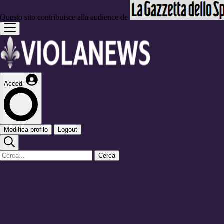
Questo sito contribuisce alla audience de
Accedi
Modifica profilo
Logout
Cerca