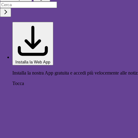
Installa la Web App
Installa la nostra App gratuita e accedi più velocemente alle notiz
Tocca