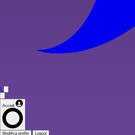
1
Accedi
Modifica profilo
Logout