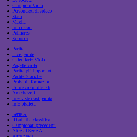
Campioni Viola
Personaggi di spicco
Stadi
Maglia
Inni e cori
Palmares
Sponsor
Partite
Live partite
Calendario Viola
Pagelle viola
Partite più importanti
Partite Storiche
Probabili formazioni
Formazioni ufficiali
Amichevoli
Interviste post partita
Info biglietti
Serie A
Risultati e classifica
Campionati precedenti
Altre di Serie A
Altre news