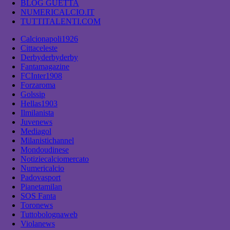
BLOG GUETTA
NUMERICALCIO.IT
TUTTITALENTI.COM
Calcionapoli1926
Cittaceleste
Derbyderbyderby
Fantamagazine
FCInter1908
Forzaroma
Golssip
Hellas1903
Ilmilanista
Juvenews
Mediagol
Milanistichannel
Mondoudinese
Notiziecalciomercato
Numericalcio
Padovasport
Pianetamilan
SOS Fanta
Toronews
Tuttobolognaweb
Violanews