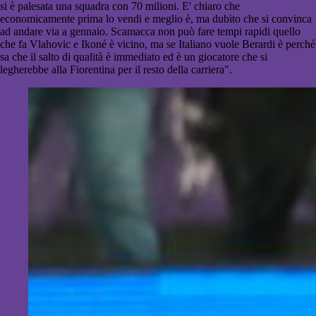
si è palesata una squadra con 70 milioni. E' chiaro che
economicamente prima lo vendi e meglio è, ma dubito che si convinca
ad andare via a gennaio. Scamacca non può fare tempi rapidi quello
che fa Vlahovic e Ikoné è vicino, ma se Italiano vuole Berardi è perché
sa che il salto di qualità è immediato ed è un giocatore che si
legherebbe alla Fiorentina per il resto della carriera".