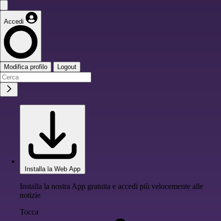
Accedi
Modifica profilo
Logout
Installa la Web App
Installa la nostra App gratuita e accedi più velocemente alle
notizie
Tocca