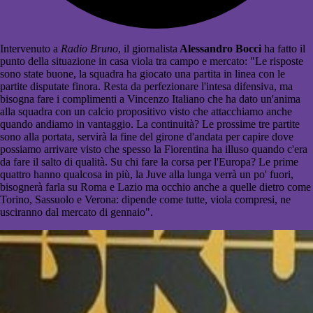
Intervenuto a
Radio Bruno
, il giornalista
Alessandro Bocci
ha fatto il
punto della situazione in casa viola tra campo e mercato: "Le risposte
sono state buone, la squadra ha giocato una partita in linea con le
partite disputate finora. Resta da perfezionare l'intesa difensiva, ma
bisogna fare i complimenti a Vincenzo Italiano che ha dato un'anima
alla squadra con un calcio propositivo visto che attacchiamo anche
quando andiamo in vantaggio. La continuità? Le prossime tre partite
sono alla portata, servirà la fine del girone d'andata per capire dove
possiamo arrivare visto che spesso la Fiorentina ha illuso quando c'era
da fare il salto di qualità. Su chi fare la corsa per l'Europa? Le prime
quattro hanno qualcosa in più, la Juve alla lunga verrà un po' fuori,
bisognerà farla su Roma e Lazio ma occhio anche a quelle dietro come
Torino, Sassuolo e Verona: dipende come tutte, viola compresi, ne
usciranno dal mercato di gennaio".