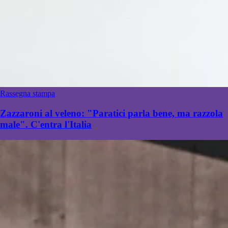
Rassegna stampa
Zazzaroni al veleno: "Paratici parla bene, ma razzola
male". C'entra l'Italia