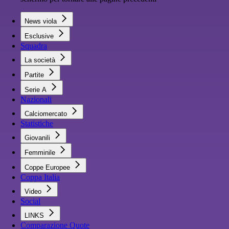
News viola
Esclusive
Squadra
La società
Partite
Serie A
Nazionali
Calciomercato
Statistiche
Giovanili
Femminile
Coppe Europee
Coppa Italia
Video
Social
LINKS
Comparazione Quote