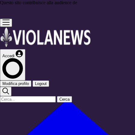
Questo sito contribuisce alla audience de
Accedi
Modifica profilo
Logout
Cerca