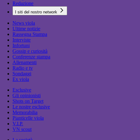
Redazione
I siti del nostro network
News viola
Ultime notizie
Rassegna Stampa
Interviste
Infortuni
Gossip e curiosità
Conferenze stampa
Allenamenti
Radio e tv
Sondaggi
Ex viola
Esclusive
Gli opinionisti
Shots on Target
Le nostre esclusive
Memorabilia
Pianticelle viola
V.I.P.
VN scout
La società