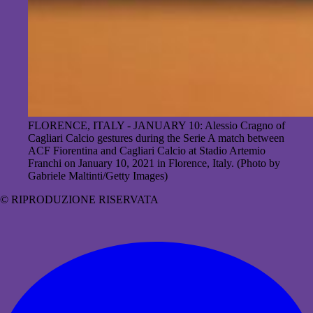
FLORENCE, ITALY - JANUARY 10: Alessio Cragno of
Cagliari Calcio gestures during the Serie A match between
ACF Fiorentina and Cagliari Calcio at Stadio Artemio
Franchi on January 10, 2021 in Florence, Italy. (Photo by
Gabriele Maltinti/Getty Images)
© RIPRODUZIONE RISERVATA