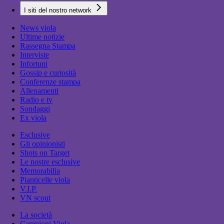
I siti del nostro network
News viola
Ultime notizie
Rassegna Stampa
Interviste
Infortuni
Gossip e curiosità
Conferenze stampa
Allenamenti
Radio e tv
Sondaggi
Ex viola
Esclusive
Gli opinionisti
Shots on Target
Le nostre esclusive
Memorabilia
Pianticelle viola
V.I.P.
VN scout
La società
Campioni Viola