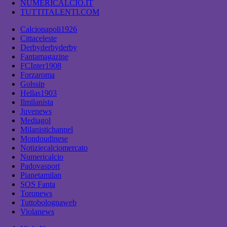
NUMERICALCIO.IT
TUTTITALENTI.COM
Calcionapoli1926
Cittaceleste
Derbyderbyderby
Fantamagazine
FCInter1908
Forzaroma
Golssip
Hellas1903
Ilmilanista
Juvenews
Mediagol
Milanistichannel
Mondoudinese
Notiziecalciomercato
Numericalcio
Padovasport
Pianetamilan
SOS Fanta
Toronews
Tuttobolognaweb
Violanews