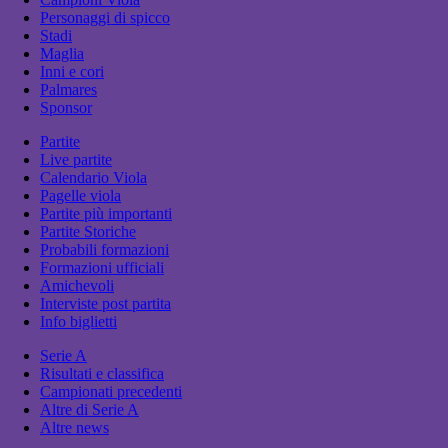
Personaggi di spicco
Stadi
Maglia
Inni e cori
Palmares
Sponsor
Partite
Live partite
Calendario Viola
Pagelle viola
Partite più importanti
Partite Storiche
Probabili formazioni
Formazioni ufficiali
Amichevoli
Interviste post partita
Info biglietti
Serie A
Risultati e classifica
Campionati precedenti
Altre di Serie A
Altre news