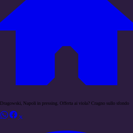
Dragowski, Napoli in pressing. Offerta ai viola? Cragno sullo sfondo