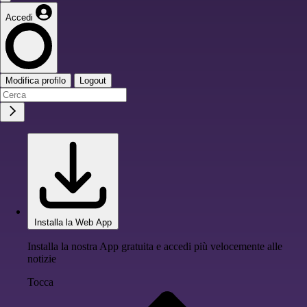
Accedi
Modifica profilo
Logout
Installa la Web App
Installa la nostra App gratuita e accedi più velocemente alle
notizie
Tocca