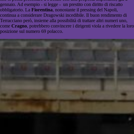
gennaio. Ad esempio - si legge - un prestito con diritto di riscatto
obbligatorio. La
Fiorentina
, nonostante il pressing del Napoli,
continua a considerare Dragowski incedibile. Il buon rendimento di
Terracciano però, insieme alla possibilità di trattare altri numeri uno,
come
Cragno
, potrebbero convincere i dirigenti viola a rivedere la loro
posizione sul numero 69 polacco.