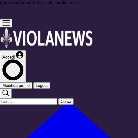
Questo sito contribuisce alla audience de
Accedi
Modifica profilo
Logout
Cerca