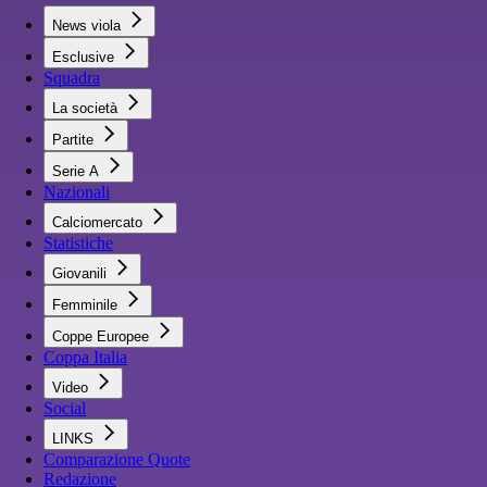
News viola
Esclusive
Squadra
La società
Partite
Serie A
Nazionali
Calciomercato
Statistiche
Giovanili
Femminile
Coppe Europee
Coppa Italia
Video
Social
LINKS
Comparazione Quote
Redazione