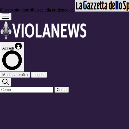
Questo sito contribuisce alla audience de
Accedi
Modifica profilo
Logout
Cerca