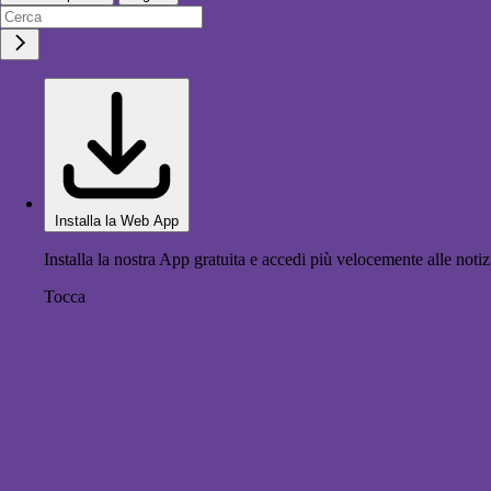
Installa la Web App
Installa la nostra App gratuita e accedi più velocemente alle notiz
Tocca