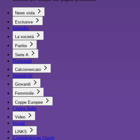
News viola
Esclusive
Squadra
La società
Partite
Serie A
Nazionali
Calciomercato
Statistiche
Giovanili
Femminile
Coppe Europee
Coppa Italia
Video
Social
LINKS
Comparazione Quote