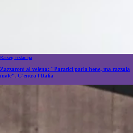
Rassegna stampa
Zazzaroni al veleno: "Paratici parla bene, ma razzola
male". C'entra l'Italia