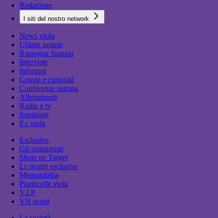
Redazione
I siti del nostro network
News viola
Ultime notizie
Rassegna Stampa
Interviste
Infortuni
Gossip e curiosità
Conferenze stampa
Allenamenti
Radio e tv
Sondaggi
Ex viola
Esclusive
Gli opinionisti
Shots on Target
Le nostre esclusive
Memorabilia
Pianticelle viola
V.I.P.
VN scout
La società