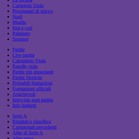
Campioni Viola
Personaggi di spicco
Stadi
Maglia
Inni e cori
Palmares
Sponsor
Partite
Live partite
Calendario Viola
Pagelle viola
Partite più importanti
Partite Storiche
Probabili formazioni
Formazioni ufficiali
Amichevoli
Interviste post partita
Info biglietti
Serie A
Risultati e classifica
Campionati precedenti
Altre di Serie A
Altre news