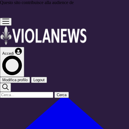
Questo sito contribuisce alla audience de
Accedi
Modifica profilo
Logout
Cerca