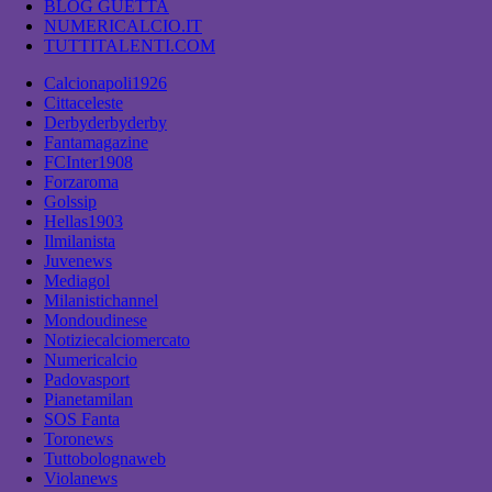
BLOG GUETTA
NUMERICALCIO.IT
TUTTITALENTI.COM
Calcionapoli1926
Cittaceleste
Derbyderbyderby
Fantamagazine
FCInter1908
Forzaroma
Golssip
Hellas1903
Ilmilanista
Juvenews
Mediagol
Milanistichannel
Mondoudinese
Notiziecalciomercato
Numericalcio
Padovasport
Pianetamilan
SOS Fanta
Toronews
Tuttobolognaweb
Violanews