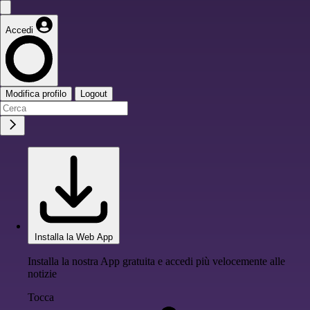
Accedi
Modifica profilo
Logout
Installa la Web App
Installa la nostra App gratuita e accedi più velocemente alle
notizie
Tocca